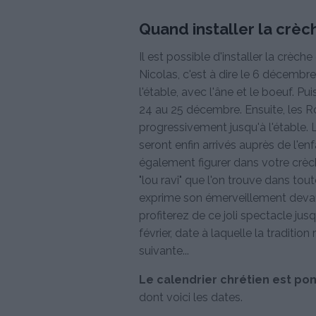
Quand installer la crèc
Il est possible d'installer la crèc
Nicolas, c'est à dire le 6 décemb
l'étable, avec l'âne et le boeuf. Pu
24 au 25 décembre. Ensuite, les R
progressivement jusqu'à l'étable. L
seront enfin arrivés auprès de l'
également figurer dans votre crèc
"lou ravi" que l'on trouve dans to
exprime son émerveillement devant 
profiterez de ce joli spectacle jus
février, date à laquelle la traditi
suivante...
Le calendrier chrétien est pon
dont voici les dates.