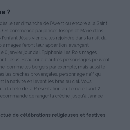
he ?
he dès le 1er dimanche de l'Avent ou encore à la Saint
re. On commence par placer Joseph et Marie dans
is l'enfant Jésus viendra les rejoindre dans la nuit du
ois mages feront leur apparition, avançant
e 6 janvier, jour de l'Epiphanie, les Rois mages
enfant Jésus. Beaucoup d'autres personnages peuvent
he, comme les bergers par exemple, mais aussi le
utes les crèches provençales, personnage naïf qui
la nativité en levant les bras au ciel. Vous
qu'à la fête de la Présentation au Temple, lundi 2
on recommande de ranger la crèche, jusqu'à l'année
ctué de célébrations religieuses et festives