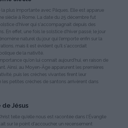
te la plus importante avec Pâques. Elle est apparue
ème siècle à Rome. La date du 25 décembre fut
solstice d'hiver qui s'accompagnait depuis des
En effet, une fois le solstice d'hiver passé, le jour
hénomène naturel du jour qui l'emporte enfin sur la
rations, mais il est évident qu'il s'accordait
olique de la nativité.
mportance qu'on lui connait aujourd'hui, en raison de
t. Ainsi, au Moyen-Âge apparurent les premières
ivité, puis les crèches vivantes firent leur
in les petites crèches de santons arrivèrent dans
e de Jésus
Christ telle qu'elle nous est racontée dans l'Évangile
tait sur le point d'accoucher, un recensement