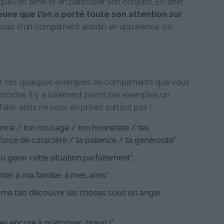
 l'on aime et en particulier son conjoint. En effet
uve que l'on a porté toute son attention sur
le biais d'un compliment anodin en apparence, on
:
r ces quelques exemples de compliments que vous
 proche. Il y a sûrement parmi ces exemples un
aire, alors ne vous en privez surtout pas !
gence / ton courage / ton honnêteté / tes
 force de caractère / ta patience / ta générosité".
 su gérer cette situation parfaitement".
enter à ma famille, à mes amis".
u me fais découvrir les choses sous un angle
ves encore à m'étonner, bravo !"