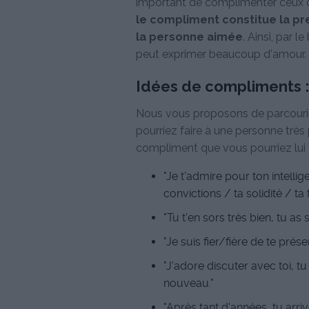
important de complimenter ceux que
le compliment constitue la pre
la personne aimée
. Ainsi, par 
peut exprimer beaucoup d'amour.
Idées de compliments 
Nous vous proposons de parcouri
pourriez faire à une personne très
compliment que vous pourriez lui f
"Je t'admire pour ton intelli
convictions / ta solidité / ta
"Tu t'en sors très bien, tu as
"Je suis fier/fière de te prés
"J'adore discuter avec toi, t
nouveau."
"Après tant d'années, tu arri