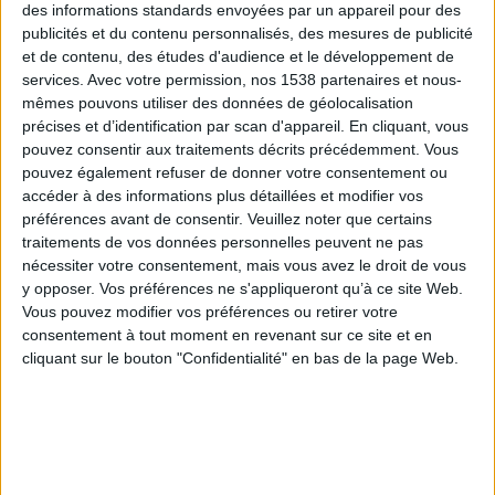
des informations standards envoyées par un appareil pour des
publicités et du contenu personnalisés, des mesures de publicité
et de contenu, des études d'audience et le développement de
services.
Avec votre permission, nos 1538 partenaires et nous-
mêmes pouvons utiliser des données de géolocalisation
précises et d’identification par scan d'appareil. En cliquant, vous
pouvez consentir aux traitements décrits précédemment. Vous
pouvez également refuser de donner votre consentement ou
accéder à des informations plus détaillées et modifier vos
préférences avant de consentir.
Veuillez noter que certains
Humour : des citations pour dire Y'a
traitements de vos données personnelles peuvent ne pas
nécessiter votre consentement, mais vous avez le droit de vous
qu'à faut qu'on !
y opposer. Vos préférences ne s'appliqueront qu’à ce site Web.
Vous pouvez modifier vos préférences ou retirer votre
Tout le monde connait un ou des spécialistes du
consentement à tout moment en revenant sur ce site et en
"y'a qu'à faut qu'on". Souvent agaçants, les
cliquant sur le bouton "Confidentialité" en bas de la page Web.
donneurs de leçons sont, hélas, nombreux.
Pour
leur résister avec calme et humour, nous vous
proposons de découvrir comment les grands auteurs
nous font la leçon. Au moins, ces leçons-là, ont du
panache !