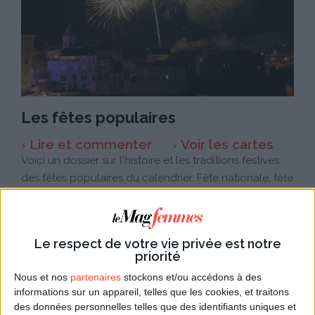
Les fêtes populaires
Lire et commenter
Voir les cartes
Voici un dossier sur l'histoire et les traditions festives
des fêtes populaires du calendrier. Fête nationale, fête
des mères, fête des pères, fête du muguet, 1er avril et
bien d'autres fêtes vous sont expliquées.
Le respect de votre vie privée est notre
priorité
Nous et nos
partenaires
stockons et/ou accédons à des
informations sur un appareil, telles que les cookies, et traitons
des données personnelles telles que des identifiants uniques et