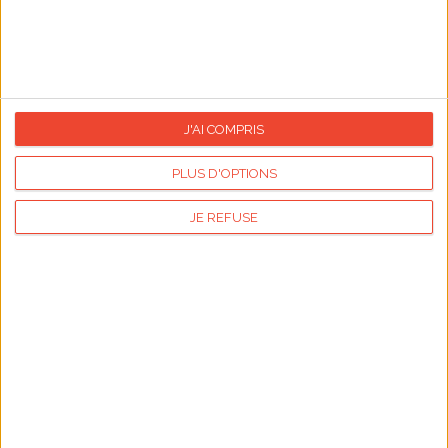
J'AI COMPRIS
PLUS D'OPTIONS
JE REFUSE
Cuisine et recettes
Voir le dossier
Voir les cartes
Si vous aimez cuisiner, cette rubrique est faite
pour vous !
Nous partageons avec vous de
délicieuses recettes salées et sucrées. Notre spécialité
: vous faire découvrir les recettes liées aux fêtes du
calendrier !