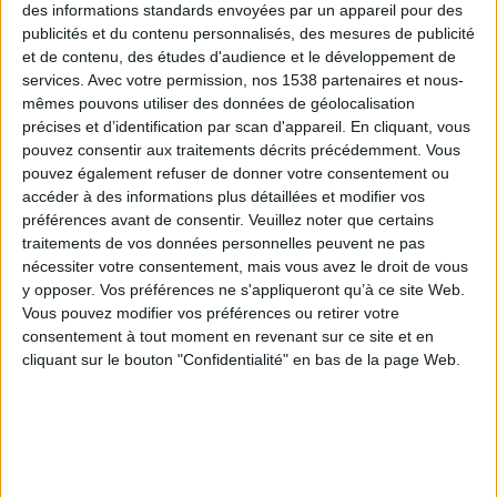
des informations standards envoyées par un appareil pour des
publicités et du contenu personnalisés, des mesures de publicité
et de contenu, des études d'audience et le développement de
services.
Avec votre permission, nos 1538 partenaires et nous-
mêmes pouvons utiliser des données de géolocalisation
précises et d’identification par scan d'appareil. En cliquant, vous
pouvez consentir aux traitements décrits précédemment. Vous
pouvez également refuser de donner votre consentement ou
accéder à des informations plus détaillées et modifier vos
préférences avant de consentir.
Veuillez noter que certains
Les commémorations historiques
traitements de vos données personnelles peuvent ne pas
nécessiter votre consentement, mais vous avez le droit de vous
Lire et commenter
Voir les cartes
y opposer. Vos préférences ne s'appliqueront qu’à ce site Web.
Des commémorations d'évènements historiques ont
Vous pouvez modifier vos préférences ou retirer votre
lieu régulièrement durant l'année, pour nous rappeler
consentement à tout moment en revenant sur ce site et en
cliquant sur le bouton "Confidentialité" en bas de la page Web.
les leçons de l'histoire. Ce dossier est consacré à ces
commémorations.