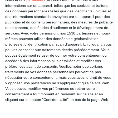
À voir aussi :
Le site de référence pour
informations sur un appareil, telles que les cookies, et traitons
offrir un cadeau personnalisé
des données personnelles telles que des identifiants uniques et
des informations standards envoyées par un appareil pour des
publicités et du contenu personnalisés, des mesures de publicité
Collègue ami·e
et de contenu, des études d'audience et le développement de
services.
Avec votre permission, nos 1538 partenaires et nous-
Si vous êtes dans le cas de figure de devoir
mêmes pouvons utiliser des données de géolocalisation
dire au revoir à une personne que vous
précises et d’identification par scan d'appareil. En cliquant, vous
pouvez consentir aux traitements décrits précédemment. Vous
appréciez beaucoup, il est probable que vous
pouvez également refuser de donner votre consentement ou
n'aurez pas de mal à trouver la formule qui lui
accéder à des informations plus détaillées et modifier vos
fera sentir qu'il ou elle était unique pour vous.
préférences avant de consentir.
Veuillez noter que certains
Votre petit mot fera allusion à ce qui vous
traitements de vos données personnelles peuvent ne pas
rapprochait et, bien entendu, vous mentionnerez le
nécessiter votre consentement, mais vous avez le droit de vous
y opposer. Vos préférences ne s'appliqueront qu’à ce site Web.
fait qu'il ne faudra pas se perdre de vue.
Vous pouvez modifier vos préférences ou retirer votre
consentement à tout moment en revenant sur ce site et en
cliquant sur le bouton "Confidentialité" en bas de la page Web.