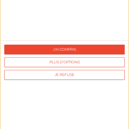
Commentaires sur cet article :
231
commentaires
J'AI COMPRIS
C'est absolument génial ! Merci
PLUS D'OPTIONS
Posté le :
28/09 17:09:50 -
Par :
Stella
JE REFUSE
M.
Merci, ça m'a bien aidé.
Posté le :
13/07 07:07:16 -
Par :
Nabil
Cet article tombe à pic ! Pour cause, une de mes