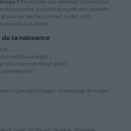
 temps ?
Peu importe, leur sentiment dominant est
rmais suspendus au souffle d'un petit être adorable
 et pour les féliciter comme il se doit, voici
s pouvez vous inspirer.
 de la naissance
cri...
vous mettra aux anges !)
er rire sonore comme un grelot...
premières fois !"
aman, un peu de son papa... et beaucoup de magie !"
rosée du matin, les flocons de neige : le monde