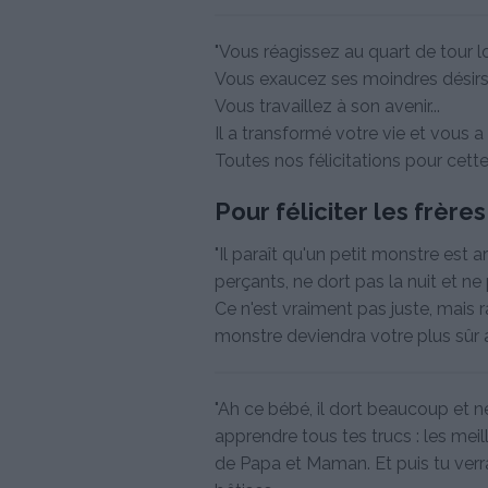
"Vous réagissez au quart de tour lo
Vous exaucez ses moindres désirs.
Vous travaillez à son avenir...
Il a transformé votre vie et vous a
Toutes nos félicitations pour cett
Pour féliciter les frère
"Il paraît qu'un petit monstre est 
perçants, ne dort pas la nuit et ne 
Ce n'est vraiment pas juste, mais r
monstre deviendra votre plus sûr al
"Ah ce bébé, il dort beaucoup et ne
apprendre tous tes trucs : les meil
de Papa et Maman. Et puis tu verra