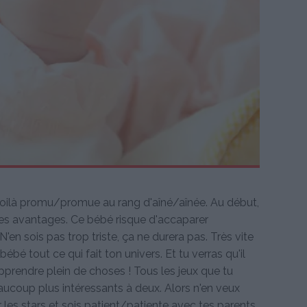
e voilà promu/promue au rang d'aîné/aînée. Au début,
es avantages. Ce bébé risque d'accaparer
'en sois pas trop triste, ça ne durera pas. Très vite
ébé tout ce qui fait ton univers. Et tu verras qu'il
apprendre plein de choses ! Tous les jeux que tu
aucoup plus intéressants à deux. Alors n'en veux
les stars et sois patient/patiente avec tes parents