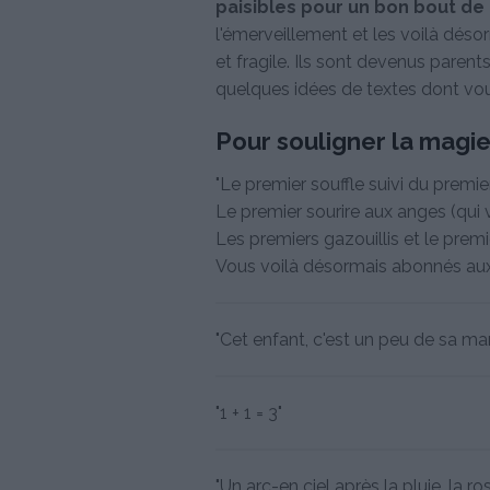
paisibles pour un bon bout de
l'émerveillement et les voilà déso
et fragile. Ils sont devenus parents
quelques idées de textes dont vou
Pour souligner la magie
"Le premier souffle suivi du premier 
Le premier sourire aux anges (qui 
Les premiers gazouillis et le premi
Vous voilà désormais abonnés aux 
"Cet enfant, c'est un peu de sa m
"1 + 1 = 3"
"Un arc-en ciel après la pluie, la 