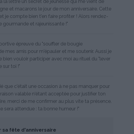
 à la lettre un secret de jeunesse qui me vient de
ne et macarons le jour de mon anniversaire. Cette
t je compte bien t'en faire profiter ! Alors rendez-
e gourmande et rajeunissante !"
sportive épreuve du "souffler de bougie
 de mes amis pour m'épauler et me soutenir. Aussi je
en vouloir participer avec moi au rituel du "lever
sur toi !"
cidé que c'était une occasion à ne pas manquer pour
raison valable n'étant acceptée pour justifier ton
e, merci de me confirmer au plus vite ta présence.
e sera attendue : ta bonne humeur !"
 sa fête d'anniversaire