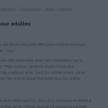
 adultes
-
Classiques
-
Avec humour
 pour adultes
qui feront leur petit effet pour motiver la troupe
vec vous !
d'une fête splendide, avec des chandeliers sur la
 ! Mais surtout, j'ai envie d'une chose plus
 mes meilleurs amis. Sans toi, évidemment, ça ne
s fais-moi le plaisir d'annuler tous tes autres
"
de le fêter sans toi. Alors si tu comptes te défiler, il
n béton armé ! Plutôt que de te creuser la cervelle