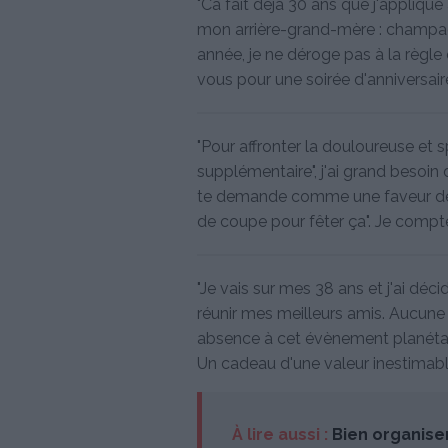
"Ca fait déjà 30 ans que j'applique
mon arrière-grand-mère : champag
année, je ne déroge pas à la règle e
vous pour une soirée d'anniversair
"Pour affronter la douloureuse et 
supplémentaire", j'ai grand besoin
te demande comme une faveur de bi
de coupe pour fêter ça". Je compte 
"Je vais sur mes 38 ans et j'ai dé
réunir mes meilleurs amis. Aucune 
absence à cet évènement planétair
Un cadeau d'une valeur inestimabl
À lire aussi :
Bien organiser