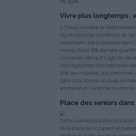
les âges.
Vivre plus longtemps , 
A l'heure actuelle, le vieillissem
significative des conditions de vie
constituent une population dont l'a
même s'il est difficilement quantifi
concernés dès qu'il s'agit de s'inve
sont également très impliqués dans
aide aux malades, aux personnes à 
ligne pour donner un coup de main l
emmener en vacances ou encore d'a
Place des seniors dans 
Cette journée peut être l'occasio
de la place qu'occupent les perso
profiter de cette occasion pour rem