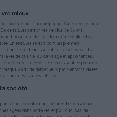
vivre mieux
ent des populations s'accompagne d'une amélioration
. De ce fait, les personnes de plus de 60 ans
pport pour la société est loin d'être négligeable,
able. En effet, les seniors sont les premiers
stir dans le secteur associatif et le bénévolat. Ils
 la vie de quartier ou de village et apportent leur
mobilité réduite. Enfin les seniors sont en première
orsqu'il s'agit de garder leurs petit-enfants, de les
ssurer des trajets scolaires...
la société
n pour chacun d'entre nous de prendre conscience
nnes âgées dans notre vie, et pourquoi pas, de
ercier les seniors qui, dans notre vie et celle de