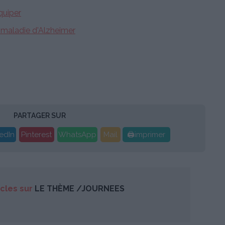
équiper
a maladie d'Alzheimer
PARTAGER SUR
edIn
Pinterest
WhatsApp
Mail
🖨imprimer
icles sur
LE THÈME /JOURNEES