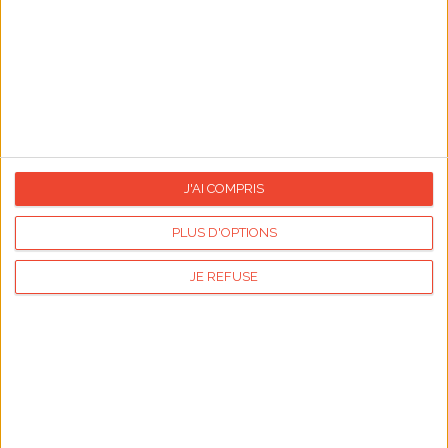
Publicité
Articles les plus lus
J'AI COMPRIS
PLUS D'OPTIONS
JE REFUSE
Sauces légères pour légumes croquants
Tout savoir sur (
tent