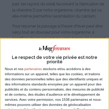
part, les rayons du soleil favorisent la fabrication de
la vitamine D par notre organisme, vitamine qui va
elle-même permettre l'assimilation du calcium.
Pour résumer, le passage à l'heure d'hiver peut être
vécu tout en douceur pour votre organisme, à
condition de ne pas réduire votre temps de sommeil.
Méfiez-vous des routines liées à un horaire, comme
par exemple le fait de visionner un film le soir à la
télévision : dans un premier temps, si vous n'avez
Le respect de votre vie privée est notre
priorité
pas encore pris l'habitude de vous lever plus tard et
que votre heure de réveil est encore calée à l'heure
Nous et nos
partenaires
stockons et/ou accédons à des
informations sur un appareil, telles que les cookies, et traitons
d'été, essayez d'en tenir compte.
des données personnelles telles que des identifiants uniques et
des informations standards envoyées par un appareil pour des
publicités et du contenu personnalisés, des mesures de publicité
et de contenu, des études d'audience et le développement de
services.
Avec votre permission, nos 1538 partenaires et nous-
mêmes pouvons utiliser des données de géolocalisation