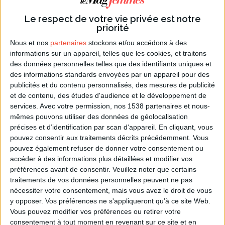
Parmi les nombreux styles de montures, nous en
Le respect de votre vie privée est notre
priorité
avons sélectionné 6 particulièrement tendances, qui
conviendront à tout type de visage :
Nous et nos
partenaires
stockons et/ou accédons à des
informations sur un appareil, telles que les cookies, et traitons
-
La lunette aviateur
domine encore le choix des
des données personnelles telles que des identifiants uniques et
montures. Compatible avec toute forme de visage,
des informations standards envoyées par un appareil pour des
publicités et du contenu personnalisés, des mesures de publicité
cet incontournable donne la part belle à la
et de contenu, des études d'audience et le développement de
protection, du fait d’une surface globalement plus
services.
Avec votre permission, nos 1538 partenaires et nous-
importante. Un choix chic et rassurant.
mêmes pouvons utiliser des données de géolocalisation
précises et d’identification par scan d'appareil. En cliquant, vous
-
Les montures ovales
conviendront largement
pouvez consentir aux traitements décrits précédemment. Vous
aux visages angulaires. Elles adoucissent les traits
pouvez également refuser de donner votre consentement ou
du visage, et transmettent une image de simplicité
accéder à des informations plus détaillées et modifier vos
et de modestie.
préférences avant de consentir.
Veuillez noter que certains
traitements de vos données personnelles peuvent ne pas
-
Les montures rectangulaires
valoriseront de
nécessiter votre consentement, mais vous avez le droit de vous
y opposer. Vos préférences ne s'appliqueront qu’à ce site Web.
manière éclatante les visages ronds ou en forme de
Vous pouvez modifier vos préférences ou retirer votre
coeur. Par effet d’optique, elles peuvent allonger une
consentement à tout moment en revenant sur ce site et en