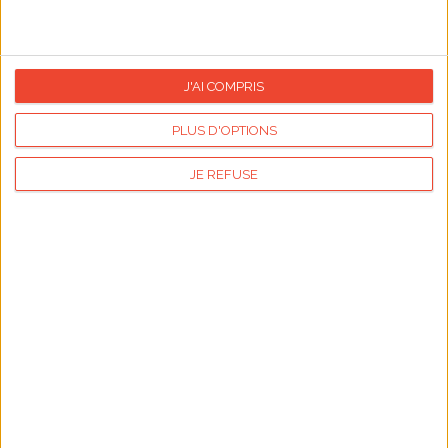
Prénoms du mois d'août
Du 01/08 au 31/08/2026
Jardiner en août
J'AI COMPRIS
01/08/2026
Fête nationale suisse
PLUS D'OPTIONS
du 01/08 au 07/08/2026
Semaine de l'allaitement maternel
JE REFUSE
08/08/2026
Journée internationale des chats
09/08/2026
Saint Amour
12/08/2026
Journée internationale de la jeunesse
15/08/2026
Assomption
23/08/2026
Sainte Rose