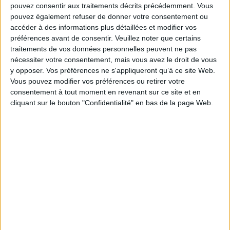
pouvez consentir aux traitements décrits précédemment. Vous
encore des sweats à l'esprit sport, souvent riches en
pouvez également refuser de donner votre consentement ou
couleurs et/ou en graphismes.
accéder à des informations plus détaillées et modifier vos
préférences avant de consentir.
Veuillez noter que certains
traitements de vos données personnelles peuvent ne pas
nécessiter votre consentement, mais vous avez le droit de vous
y opposer. Vos préférences ne s'appliqueront qu’à ce site Web.
Vous pouvez modifier vos préférences ou retirer votre
consentement à tout moment en revenant sur ce site et en
cliquant sur le bouton "Confidentialité" en bas de la page Web.
Les bas
Côté denim, le jean boyfriend, le jean usé, le jegging
délavé ainsi que le skinny (à mi-chemin entre le slim
et le jegging) et l'incontournable slim font partie des
must-have de votre placard.