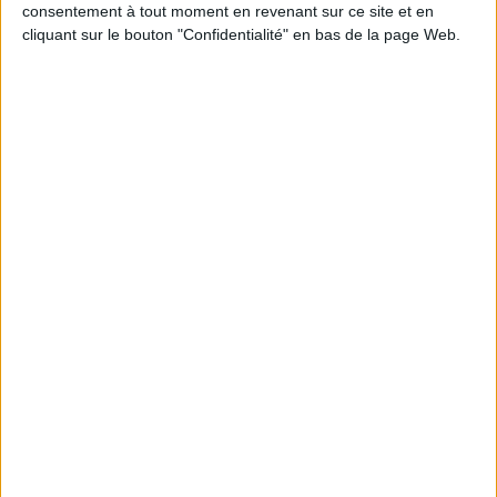
sentiment d'injustice te brise le coeur comme il brise
consentement à tout moment en revenant sur ce site et en
cliquant sur le bouton "Confidentialité" en bas de la page Web.
le mien. Nous sommes bien démunis face à une telle
tragédie et je n'ai pas de mots pour t'exprimer ce
que je ressens. Sache que je serai toujours là pour toi
et que je ne l'oublierai pas."
Perte d'un enfant
"Tu étais tout ce que l'enfance a de beau et de pur.
Ton innocence et le courage avec lequel tu as
supporté tes souffrances m'ont tant touchée(e). Je
ne pourrais jamais t'oublier et tu vivras dans mon
coeur pour toujours."
Décès accidentel
"J'ai appris la terrible nouvelle"
"J'ai appris la terrible nouvelle et depuis mes pensées