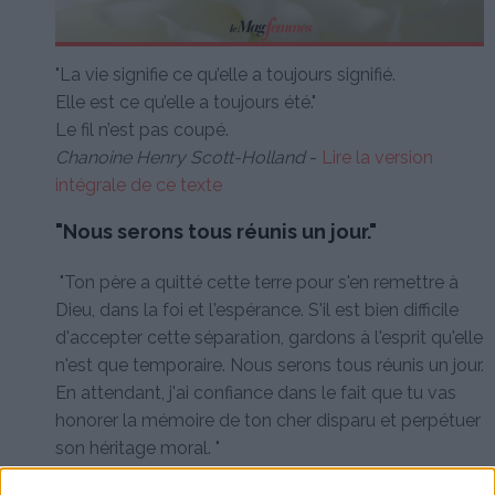
"La vie signifie ce qu’elle a toujours signifié.
Elle est ce qu’elle a toujours été."
Le fil n’est pas coupé.
Chanoine Henry Scott-Holland
-
Lire la version
intégrale de ce texte
"Nous serons tous réunis un jour."
"Ton père a quitté cette terre pour s'en remettre à
Dieu, dans la foi et l'espérance. S'il est bien difficile
d'accepter cette séparation, gardons à l'esprit qu'elle
n'est que temporaire. Nous serons tous réunis un jour.
En attendant, j'ai confiance dans le fait que tu vas
honorer la mémoire de ton cher disparu et perpétuer
son héritage moral. "
"Ceux que nous avons aimés restent à nos