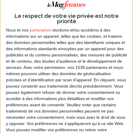
côtés..."
Le respect de votre vie privée est notre
priorité
"Le mystère de la mort reste entier, tout comme
notre espérance. Je partage avec toi le sentiment
Nous et nos
partenaires
stockons et/ou accédons à des
que ceux que nous avons aimés sont comme des
informations sur un appareil, telles que les cookies, et traitons
des données personnelles telles que des identifiants uniques et
flammes bien vivantes à nos côtés. Ils nous
des informations standards envoyées par un appareil pour des
accompagnent tout au long de notre vie...
publicités et du contenu personnalisés, des mesures de publicité
Désormais il/elle veille sur toi et te protège à tout
et de contenu, des études d'audience et le développement de
jamais."
services.
Avec votre permission, nos 1538 partenaires et nous-
mêmes pouvons utiliser des données de géolocalisation
Décès d'une personne jeune
précises et d’identification par scan d'appareil. En cliquant, vous
pouvez consentir aux traitements décrits précédemment. Vous
"Ma peine est immense..."
pouvez également refuser de donner votre consentement ou
accéder à des informations plus détaillées et modifier vos
préférences avant de consentir.
Veuillez noter que certains
"Ma peine est immense lorsque je pense à cette
traitements de vos données personnelles peuvent ne pas
jeune vie, bien trop tôt arrêtée. Il / elle n'a pas eu le
nécessiter votre consentement, mais vous avez le droit de vous
temps de se réaliser pleinement, laissant dans nos
y opposer. Vos préférences ne s'appliqueront qu’à ce site Web.
coeurs des regrets inconsolables. Je sais que ce
Vous pouvez modifier vos préférences ou retirer votre