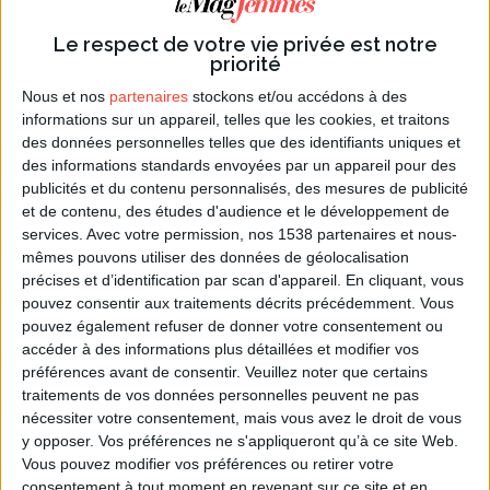
naissance.
Le respect de votre vie privée est notre
priorité
Nous et nos
partenaires
stockons et/ou accédons à des
informations sur un appareil, telles que les cookies, et traitons
des données personnelles telles que des identifiants uniques et
des informations standards envoyées par un appareil pour des
publicités et du contenu personnalisés, des mesures de publicité
et de contenu, des études d'audience et le développement de
services.
Avec votre permission, nos 1538 partenaires et nous-
mêmes pouvons utiliser des données de géolocalisation
précises et d’identification par scan d'appareil. En cliquant, vous
pouvez consentir aux traitements décrits précédemment. Vous
pouvez également refuser de donner votre consentement ou
accéder à des informations plus détaillées et modifier vos
préférences avant de consentir.
Veuillez noter que certains
traitements de vos données personnelles peuvent ne pas
nécessiter votre consentement, mais vous avez le droit de vous
y opposer. Vos préférences ne s'appliqueront qu’à ce site Web.
PHOTO PAR HALEY POWERS SUR UNSPLASH
Vous pouvez modifier vos préférences ou retirer votre
Voici les différentes combinaisons* qui peuvent
consentement à tout moment en revenant sur ce site et en