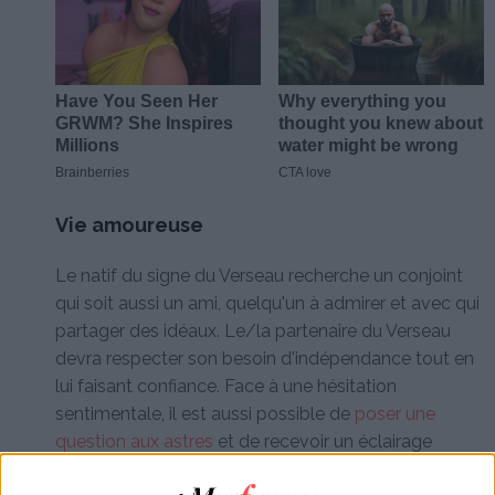
Vie amoureuse
Le natif du signe du Verseau recherche un conjoint
qui soit aussi un ami, quelqu'un à admirer et avec qui
partager des idéaux. Le/la partenaire du Verseau
devra respecter son besoin d'indépendance tout en
lui faisant confiance. Face à une hésitation
sentimentale, il est aussi possible de
poser une
question aux astres
et de recevoir un éclairage
personnalisé, calculé d'après son propre ciel de