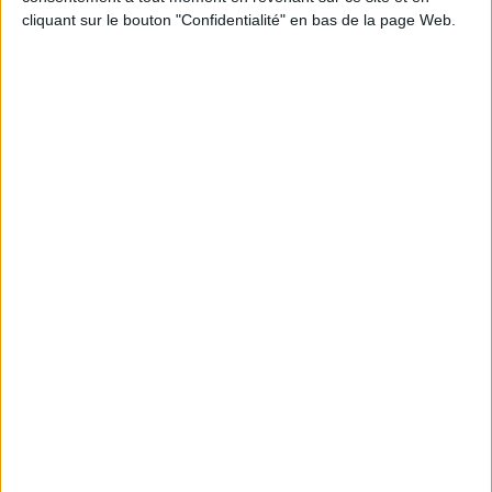
cliquant sur le bouton "Confidentialité" en bas de la page Web.
donner des unions passionnées ou des unions
durables.
Combinaisons passionnelles
Une combinaison passionnelle donnera
généralement une union amoureuse ardente mais de
courte durée.
Verseau & Bélier
Verseau & Vierge
Verseau & Poissons
La combinaison
Verseau &
Belier
est la plus
ardente des combinaisons passionnelles.
Combinaisons harmonieuses et