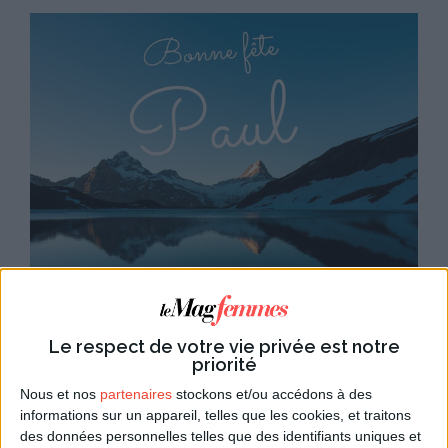
Le prénom Paul
Paul est un prénom
masculin
intemporel. Il a été
Le respect de votre vie privée est notre
priorité
beaucoup utilisé pour former des noms composés
mais la tendance actuelle est plutôt de le choisir seul,
Nous et nos
partenaires
stockons et/ou accédons à des
ou de l'associer de façon originale (Léo-Paul par
informations sur un appareil, telles que les cookies, et traitons
des données personnelles telles que des identifiants uniques et
exemple).