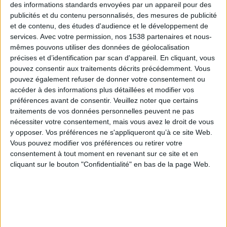
des informations standards envoyées par un appareil pour des
Lire l'article
Voir les cartes
publicités et du contenu personnalisés, des mesures de publicité
et de contenu, des études d'audience et le développement de
services.
Avec votre permission, nos 1538 partenaires et nous-
mêmes pouvons utiliser des données de géolocalisation
précises et d’identification par scan d'appareil. En cliquant, vous
pouvez consentir aux traitements décrits précédemment. Vous
pouvez également refuser de donner votre consentement ou
accéder à des informations plus détaillées et modifier vos
préférences avant de consentir.
Veuillez noter que certains
traitements de vos données personnelles peuvent ne pas
nécessiter votre consentement, mais vous avez le droit de vous
y opposer. Vos préférences ne s'appliqueront qu’à ce site Web.
Vous pouvez modifier vos préférences ou retirer votre
consentement à tout moment en revenant sur ce site et en
cliquant sur le bouton "Confidentialité" en bas de la page Web.
Le prénom Sylvie
Le prénom Sylvie est un prénom
féminin
, fêté le 5
novembre en l'honneur de Sainte Sylvie, mère de Saint