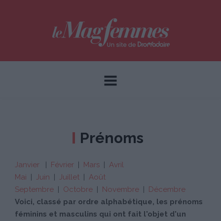
Prénoms
Janvier
|
Février
|
Mars
|
Avril
Mai
|
Juin
|
Juillet
|
Août
Septembre
|
Octobre
|
Novembre
|
Décembre
Voici, classé par ordre alphabétique, les prénoms
féminins et masculins qui ont fait l'objet d'un