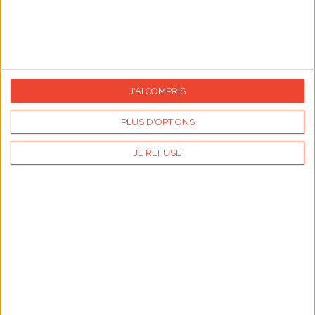
J'AI COMPRIS
PLUS D'OPTIONS
JE REFUSE
Le prénom Louis
Le prénom Louis est un prénom
masculin
, fêté le 25
août en l'honneur de Louis IX, dit Saint Louis, roi de
France . Le même jour nous fêtons également les
dérivés de Louis, comme Loïc, Luis, Ludovic.
Lire l'article
Voir les cartes