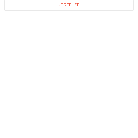
JE REFUSE
Publicité
Articles les plus lus