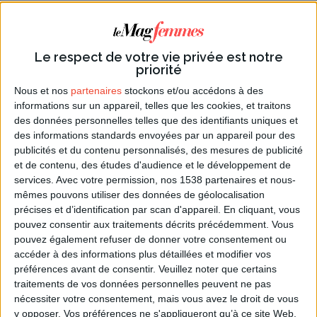
parfumé. Elle pourra supporter d'être cultivée en pot
si vous la protégez l'hiver et l'installez
confortablement (pot de grande dimension,
Le respect de votre vie privée est notre
emplacement ensoleillé). Vous savez sans doute
priorité
qu'elle peut parfumer vos armoires, mais elle a bien
Nous et nos
partenaires
stockons et/ou accédons à des
d'autres vertus. Ainsi le vinaigre de lavande, utilisé
informations sur un appareil, telles que les cookies, et traitons
également pour parfumer et adoucir le linge, est un
des données personnelles telles que des identifiants uniques et
très bon
répulsif contre les poux
. Il suffit de faire
des informations standards envoyées par un appareil pour des
publicités et du contenu personnalisés, des mesures de publicité
macérer les fleurs fraiches dans une bouteille de
et de contenu, des études d'audience et le développement de
vinaigre blanc pendant une dizaine de jours, et de
services.
Avec votre permission, nos 1538 partenaires et nous-
l'utiliser en friction sur le cuir chevelu. La lavande est
mêmes pouvons utiliser des données de géolocalisation
également impitoyable avec le
stress
, les idées
précises et d’identification par scan d'appareil. En cliquant, vous
noires et les rhumatismes. Vous pouvez préparer une
pouvez consentir aux traitements décrits précédemment. Vous
infusion de lavande à ajouter à votre bain (relaxation
pouvez également refuser de donner votre consentement ou
accéder à des informations plus détaillées et modifier vos
garantie) ou encore faire macérer des fleurs de
préférences avant de consentir.
Veuillez noter que certains
lavande dans de l'huile d'olive durant une semaine
traitements de vos données personnelles peuvent ne pas
afin d'obtenir une huile de massage très efficace.
nécessiter votre consentement, mais vous avez le droit de vous
Enfin, les propriétés antiseptiques de la lavande en
y opposer. Vos préférences ne s'appliqueront qu’à ce site Web.