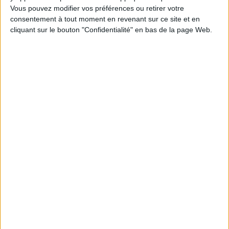
font une excellente alliée dans la lutte contre les
Vous pouvez modifier vos préférences ou retirer votre
consentement à tout moment en revenant sur ce site et en
infections respiratoires
. La tisane de lavande
cliquant sur le bouton "Confidentialité" en bas de la page Web.
additionnée de miel est conseillée en cas de
bronchite
, de toux.
À lire aussi :
La lavande, l'or bleu de
Provence
À lire aussi :
Cure de persil détox
La menthe