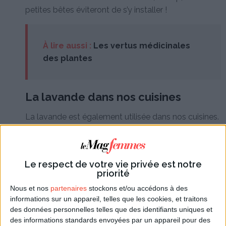
petites bêtes éviteront de s’y installer !
À lire aussi :
Les vertus médicinales
des plantes
La lavande dans nos cuisines
La lavande est également utilisée dans nos cuisines.
Nous vous recommandons tout particulièrement, en
été, la tarte à l’abricot et à la lavande. Si vous n’avez
pas de lavande, vous trouverez aisément
des
Le respect de votre vie privée est notre
fleurs de lavande comestibles dans les
priorité
épiceries fines
.
Nous et nos
partenaires
stockons et/ou accédons à des
informations sur un appareil, telles que les cookies, et traitons
Recette de la tarte à l’abricot et à la
des données personnelles telles que des identifiants uniques et
lavande
des informations standards envoyées par un appareil pour des