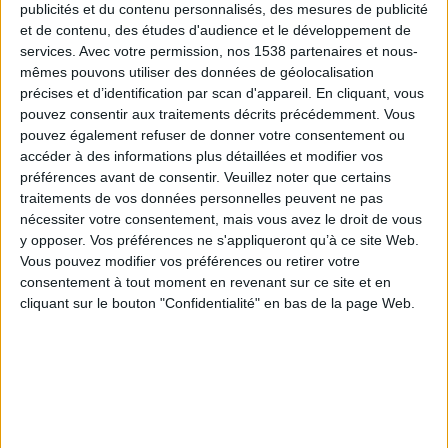
publicités et du contenu personnalisés, des mesures de publicité
1 Pâte sablée
et de contenu, des études d'audience et le développement de
1 petit kg d’abricots
services.
Avec votre permission, nos 1538 partenaires et nous-
mêmes pouvons utiliser des données de géolocalisation
100 grammes d’amandes en poudre
précises et d’identification par scan d'appareil. En cliquant, vous
100 grammes de beurre doux
pouvez consentir aux traitements décrits précédemment. Vous
2 oeufs
pouvez également refuser de donner votre consentement ou
1 poignée de fleurs de lavande
accéder à des informations plus détaillées et modifier vos
préférences avant de consentir.
Veuillez noter que certains
Commencer par préparer votre frangipane en
traitements de vos données personnelles peuvent ne pas
mélangeant le sucre et le beurre préalablement
nécessiter votre consentement, mais vous avez le droit de vous
fondu. Ajoutez les oeufs et la poudre d’amandes.
y opposer. Vos préférences ne s'appliqueront qu’à ce site Web.
Vous pouvez modifier vos préférences ou retirer votre
Fouettez énergiquement et réservez au frais.
consentement à tout moment en revenant sur ce site et en
cliquant sur le bouton "Confidentialité" en bas de la page Web.
Pendant ce temps dénoyautez vos abricots et
réservez-les. Etalez votre pâte sablée. Recouvrez-la
de frangipane, et posez délicatement vos abricots.
Coupez en 2 ou en tranches selon l’aspect que vous
souhaitez donner à votre tarte. Pour finir, parsemez
d’une cuillère à soupe de sucre vanillé et de fleurs de