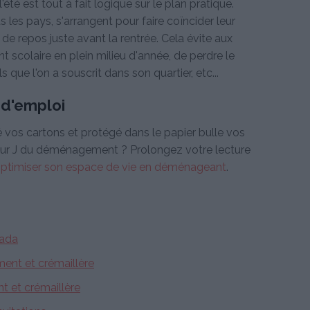
été est tout à fait logique sur le plan pratique.
les pays, s'arrangent pour faire coïncider leur
 repos juste avant la rentrée. Cela évite aux
 scolaire en plein milieu d'année, de perdre le
ue l'on a souscrit dans son quartier, etc...
d'emploi
vos cartons et protégé dans le papier bulle vos
e jour J du déménagement ? Prolongez votre lecture
optimiser son espace de vie en déménageant
.
nada
ent et crémaillère
 et crémaillère