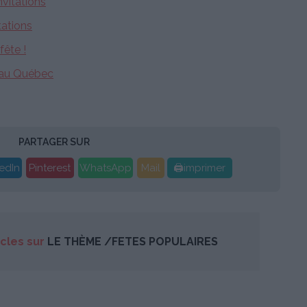
nvitations
tations
fête !
r au Québec
PARTAGER SUR
edIn
Pinterest
WhatsApp
Mail
🖨imprimer
icles sur
LE THÈME /FETES POPULAIRES