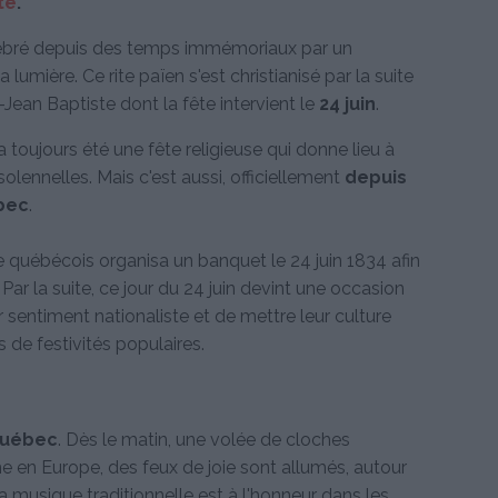
te
.
célébré depuis des temps immémoriaux par un
lumière. Ce rite païen s'est christianisé par la suite
-Jean Baptiste dont la fête intervient le
24 juin
.
 toujours été une fête religieuse qui donne lieu à
lennelles. Mais c'est aussi, officiellement
depuis
ébec
.
québécois organisa un banquet le 24 juin 1834 afin
Par la suite, ce jour du 24 juin devint une occasion
 sentiment nationaliste et de mettre leur culture
s de festivités populaires.
 Québec
. Dès le matin, une volée de cloches
e en Europe, des feux de joie sont allumés, autour
a musique traditionnelle est à l'honneur dans les