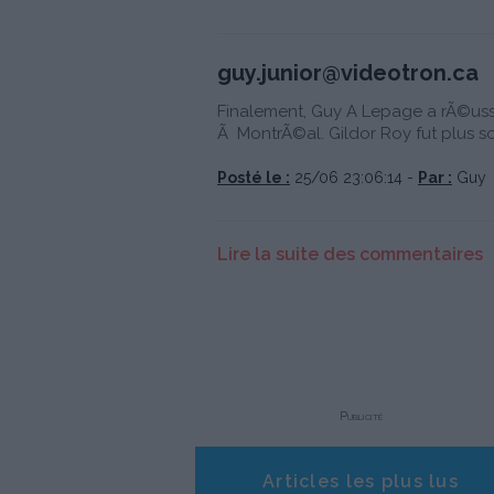
guy.junior@videotron.ca
Finalement, Guy A Lepage a rÃ©ussi 
Ã MontrÃ©al. Gildor Roy fut plus sof
Posté le :
25/06 23:06:14 -
Par :
Guy
Lire la suite des commentaires
Publicité
Articles les plus lus