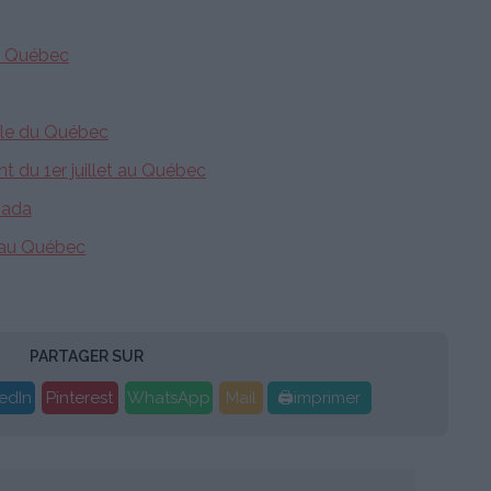
du Québec
nale du Québec
 du 1er juillet au Québec
nada
r au Québec
PARTAGER SUR
edIn
Pinterest
WhatsApp
Mail
🖨imprimer