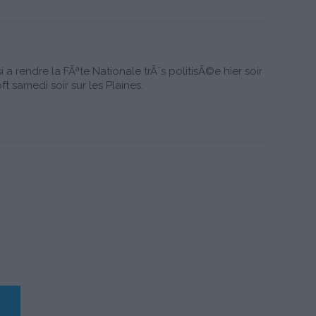
a rendre la FÃªte Nationale trÃ¨s politisÃ©e hier soir
t samedi soir sur les Plaines.