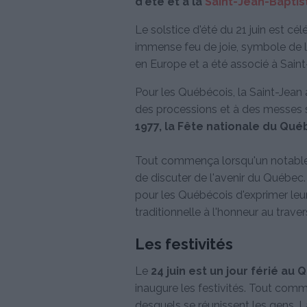
d'été et à la
Saint-Jean-Baptis
Le solstice d'été du 21 juin est 
immense feu de joie, symbole de la 
en Europe et a été associé à Saint
Pour les Québécois, la Saint-Jean a
des processions et à des messes so
1977, la Fête nationale du Qu
Tout commença lorsqu'un notable 
de discuter de l'avenir du Québec. 
pour les Québécois d'exprimer leur
traditionnelle à l'honneur au traver
Les festivités
Le
24 juin est un jour férié au
inaugure les festivités. Tout comm
desquels se réunissent les gens. L