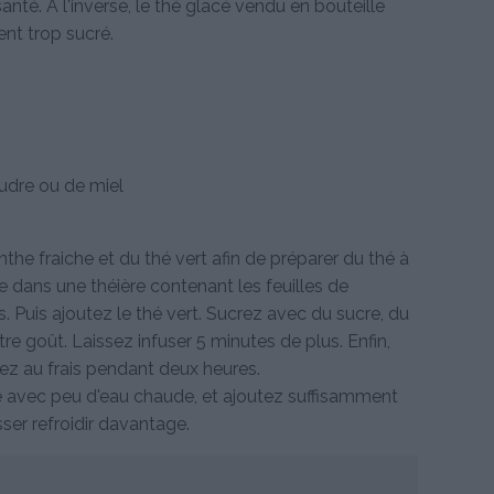
anté. A l'inverse, le thé glacé vendu en bouteille
nt trop sucré.
oudre ou de miel
e fraiche et du thé vert afin de préparer du thé à
e dans une théière contenant les feuilles de
. Puis ajoutez le thé vert. Sucrez avec du sucre, du
re goût. Laissez infuser 5 minutes de plus. Enfin,
tez au frais pendant deux heures.
thé avec peu d'eau chaude, et ajoutez suffisamment
ser refroidir davantage.