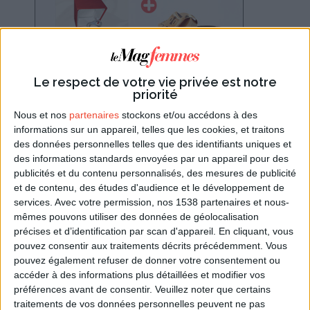
Le respect de votre vie privée est notre
priorité
Nous et nos
partenaires
stockons et/ou accédons à des
évènement aussi emblématique qu'un anniversaire
informations sur un appareil, telles que les cookies, et traitons
des données personnelles telles que des identifiants uniques et
de mariage, fendez-vous d'une belle
carte papier
des informations standards envoyées par un appareil pour des
anniversaire de mariage
et ajoutez-y un
publicités et du contenu personnalisés, des mesures de publicité
cadeau
romantique.
et de contenu, des études d'audience et le développement de
services.
Avec votre permission, nos 1538 partenaires et nous-
Pour trouver tout à la fois un cadeau d'anniversaire
mêmes pouvons utiliser des données de géolocalisation
de mariage chic et une belle carte parmi des
précises et d’identification par scan d'appareil. En cliquant, vous
centaines de modèles, faites appel aux services de
pouvez consentir aux traitements décrits précédemment. Vous
Dromadaire.com. C'est pour vous l'assurance de
pouvez également refuser de donner votre consentement ou
accéder à des informations plus détaillées et modifier vos
faire plaisir avec des produits de très grande qualité,
préférences avant de consentir.
Veuillez noter que certains
fabriqués et conditionnés en France, livrés dans un
traitements de vos données personnelles peuvent ne pas