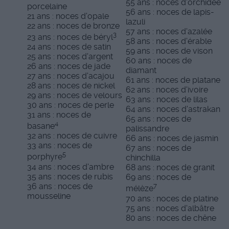
55 ans : noces d'orchidée
porcelaine
56 ans : noces de lapis-
21 ans : noces d'opale
lazuli
22 ans : noces de bronze
57 ans : noces d'azalée
3
23 ans : noces de béryl
58 ans : noces d'érable
24 ans : noces de satin
59 ans : noces de vison
25 ans : noces d'argent
60 ans : noces de
26 ans : noces de jade
diamant
27 ans : noces d'acajou
61 ans : noces de platane
28 ans : noces de nickel
62 ans : noces d'ivoire
29 ans : noces de velours
63 ans : noces de lilas
30 ans : noces de perle
64 ans : noces d'astrakan
31 ans : noces de
65 ans : noces de
4
basane
palissandre
32 ans : noces de cuivre
66 ans : noces de jasmin
33 ans : noces de
67 ans : noces de
5
porphyre
chinchilla
34 ans : noces d'ambre
68 ans : noces de granit
35 ans : noces de rubis
69 ans : noces de
36 ans : noces de
7
mélèze
mousseline
70 ans : noces de platine
75 ans : noces d'albâtre
80 ans : noces de chêne