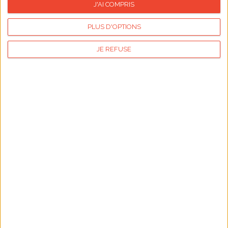
J'AI COMPRIS
germaine
Posté le :
29/07 14:07:24 -
Par :
AMESSI
PLUS D'OPTIONS
JE REFUSE
Lire la suite des commentaires
Publicité
Articles les plus lus