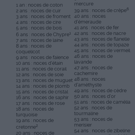
mercure
1 an : noces de coton
6
39 ans : noces de crêpe
2 ans : noces de cuir
40 ans : noces
3 ans : noces de froment
d'émeraude
4 ans : noces de cire
41 ans : noces de fer
5 ans : noces de bois
42 ans : noces de nacre
1
6 ans : noces de Chypre
43 ans : noces de flanelle
7 ans : noces de laine
44 ans : noces de topaze
8 ans : noces de
45 ans : noces de vermeil
coquelicot
46 ans : noces de
9 ans : noces de faïence
lavande
10 ans : noces d'étain
47 ans : noces de
11 ans : noces de corail
cachemire
12 ans : noces de soie
48 ans : noces
13 ans : noces de muguet
d'améthyste
14 ans : noces de plomb
49 ans : noces de cèdre
15 ans : noces de cristal
50 ans : noces d'or
16 ans : noces de saphir
51 ans : noces de camélia
17 ans : noces de rose
52 ans : noces de
18 ans : noces de
tourmaline
turquoise
53 ans : noces de
19 ans : noces de
merisier
2
cretonne
54 ans : noces de zibeline
20 ans : noces de