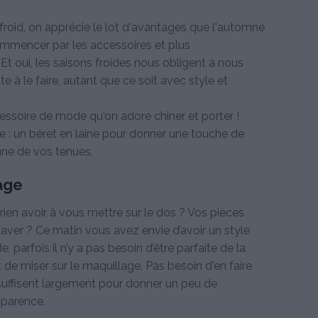
froid, on apprécie le lot d'avantages que l'automne
commencer par les accessoires et plus
Et oui, les saisons froides nous obligent à nous
tte à le faire, autant que ce soit avec style et
essoire de mode qu'on adore chiner et porter !
e : un béret en laine pour donner une touche de
une de vos tenues.
age
rien avoir à vous mettre sur le dos ? Vos pièces
aver ? Ce matin vous avez envie d’avoir un style
 parfois il n’y a pas besoin d’être parfaite de la
t de miser sur le maquillage. Pas besoin d'en faire
 suffisent largement pour donner un peu de
pparence.