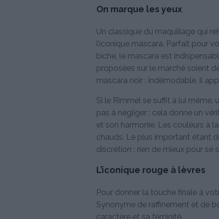
On marque les yeux
Un classique du maquillage qui reh
l’iconique mascara. Parfait pour 
biche, le mascara est indispensabl
proposées sur le marché soient de 
mascara noir : indémodable, il ap
Si le Rimmel se suffit à lui même, 
pas à négliger : cela donne un vér
et son harmonie. Les couleurs à l
chauds. Le plus important étant d
discrétion : rien de mieux pour se se
L’iconique rouge à lèvres
Pour donner la touche finale à vot
Synonyme de raffinement et de bon 
caractère et sa féminité.