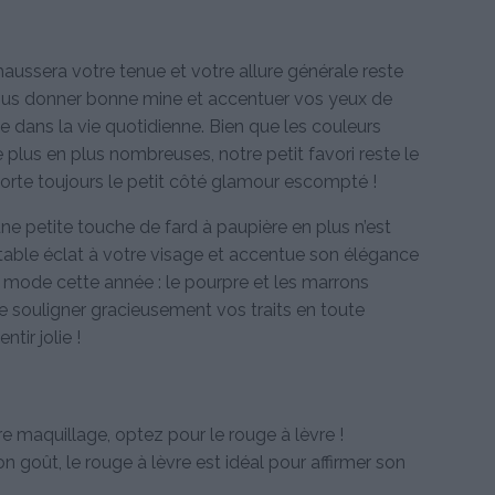
aussera votre tenue et votre allure générale reste
vous donner bonne mine et accentuer vos yeux de
e dans la vie quotidienne. Bien que les couleurs
plus en plus nombreuses, notre petit favori reste le
porte toujours le petit côté glamour escompté !
une petite touche de fard à paupière en plus n’est
itable éclat à votre visage et accentue son élégance
a mode cette année : le pourpre et les marrons
e souligner gracieusement vos traits en toute
ntir jolie !
re maquillage, optez pour le rouge à lèvre !
goût, le rouge à lèvre est idéal pour affirmer son