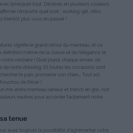
vec (presque) tout. Déclinés en plusieurs couleurs
affirmer n’importe quel look : working-girl, rétro,
z bientôt plus vous en passer !
ures signifie le grand retour du manteau, et ce,
 définition même de la classe et de l’élégance, le
otre vestiaire ! Quel plaisir, chaque année, de
e de notre dressing. Et toutes les occasions sont
r chercher le pain, promener son chien… Tout est
chouchou de l’hiver !
n mix entre manteau laineux et trench en gris, noir
ouleurs neutres pour accorder facilement notre
 sa tenue
us avez toujours la possibilité d'agrémenter votre