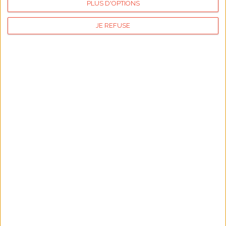
PLUS D'OPTIONS
Articles les plus lus
JE REFUSE
Sauces légères pour légumes croquants
Tout savoir sur (
tent
Calendrier des fêtes