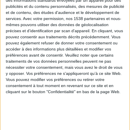
des informations standards envoyées par un appareil pour des
Côtelettes d'agneau aux échalotes et au
publicités et du contenu personnalisés, des mesures de publicité
miel
et de contenu, des études d'audience et le développement de
services.
Avec votre permission, nos 1538 partenaires et nous-
mêmes pouvons utiliser des données de géolocalisation
Ingrédients
pour 6 personnes
précises et d’identification par scan d'appareil. En cliquant, vous
pouvez consentir aux traitements décrits précédemment. Vous
6 belles côtelettes d'agneau
pouvez également refuser de donner votre consentement ou
1 cuillère à soupe de miel
accéder à des informations plus détaillées et modifier vos
préférences avant de consentir.
Veuillez noter que certains
2 échalotes
traitements de vos données personnelles peuvent ne pas
nécessiter votre consentement, mais vous avez le droit de vous
1 cuillère à soupe d'huile d'olive
y opposer. Vos préférences ne s'appliqueront qu’à ce site Web.
20 grammes de beurre
Vous pouvez modifier vos préférences ou retirer votre
consentement à tout moment en revenant sur ce site et en
Thym, romarin, sarriette (ou mélange tout prêt
cliquant sur le bouton "Confidentialité" en bas de la page Web.
d'herbes de Provence)
1 cuillère à café de vinaigre balsamique
Préparation