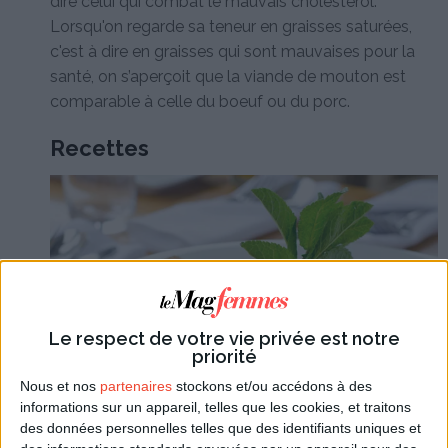
dire celui qui combat le mauvais cholestérol.
Lorsqu'on regarde sa teneur en graisses saturées,
c'est à dire en graisses qui sont mauvaises pour la
santé, on s’aperçoit que la viande de mouton est
comparable à celle du boeuf ou du porc.
Recettes
Le respect de votre vie privée est notre
priorité
Nous et nos
partenaires
stockons et/ou accédons à des
informations sur un appareil, telles que les cookies, et traitons
des données personnelles telles que des identifiants uniques et