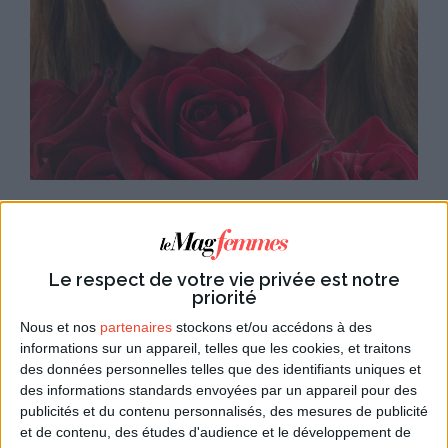
Poèmes et citations pour la St
Valentin
Le respect de votre vie privée est notre
Si l'inspiration se fait attendre pour votre poème de la
priorité
Saint Valentin, pas de problème : à défaut d'écrire
Nous et nos
partenaires
stockons et/ou accédons à des
vous-même un poème, empruntez aux grands auteurs
informations sur un appareil, telles que les cookies, et traitons
leurs mots d'amour les plus émouvants. Votre carte de
des données personnelles telles que des identifiants uniques et
St Valentin n'en sera que plus belle !
des informations standards envoyées par un appareil pour des
publicités et du contenu personnalisés, des mesures de publicité
Lire l'article
Voir les cartes
et de contenu, des études d'audience et le développement de