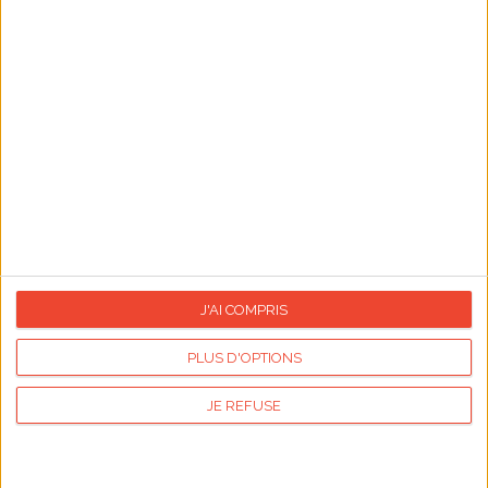
préoccupations quotidienne pour ne se concentrer
que sur ce qui constitue le sel de la vie, n'est-ce pas
tentant ? L'occasion est trop belle de vous raconter
les origines de cette fête très ancienne, mais aussi de
vous aider à écrire un poème d'amour.
Lire l'article
Voir les cartes
Publicité
Articles les plus lus
J'AI COMPRIS
PLUS D'OPTIONS
JE REFUSE