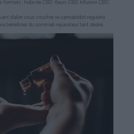
 formats : huile de CBD, fleurs CBD, infusion CBD,
t d’aller vous coucher, le cannabidiol régulera
a bénéficier du sommeil réparateur tant désiré.