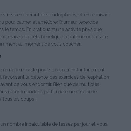
re stress en libérant des endorphines, et en réduisant
nnu pour calmer et améliorer l’humeur, l’exercice
s le temps. En pratiquant une activité physique,
t, mais ses effets bénéfiques continueront à faire
otamment au moment de vous coucher.
n
le remède miracle pour se relaxer instantanément.
favorisant la détente, ces exercices de respiration
avant de vous endormir. Bien que de multiples
 vous recommandons particulièrement celui de
à tous les coups !
n nombre incalculable de tasses par jour et vous