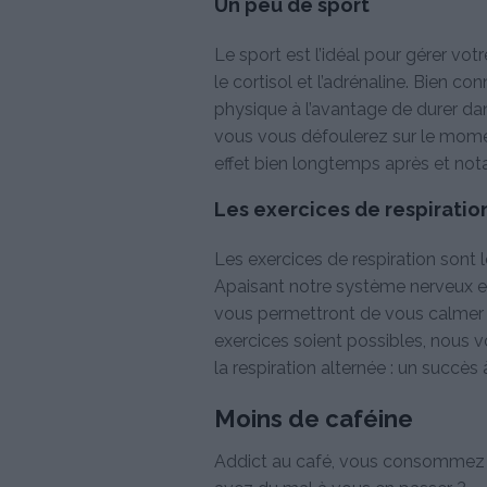
Un peu de sport
Le sport est l’idéal pour gérer vot
le cortisol et l’adrénaline. Bien co
physique à l’avantage de durer dan
vous vous défoulerez sur le momen
effet bien longtemps après et n
Les exercices de respiratio
Les exercices de respiration sont 
Apaisant notre système nerveux et 
vous permettront de vous calmer 
exercices soient possibles, nous
la respiration alternée : un succès 
Moins de caféine
Addict au café, vous consommez u