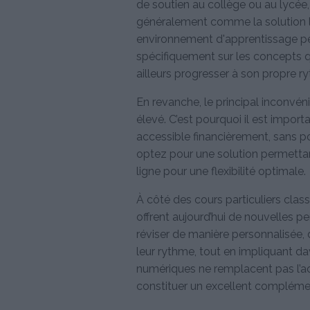
de soutien au collège ou au lycée, 
généralement comme la solution la p
environnement d'apprentissage pers
spécifiquement sur les concepts 
ailleurs progresser à son propre r
En revanche, le principal inconvéni
élevé. C’est pourquoi il est import
accessible financièrement, sans pou
optez pour une solution permettan
ligne pour une flexibilité optimale.
À côté des cours particuliers classi
offrent aujourd’hui de nouvelles p
réviser de manière personnalisée, d
leur rythme, tout en impliquant da
numériques ne remplacent pas l’
constituer un excellent complémen