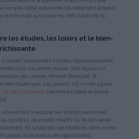
procrastination et à apprécier l'importance d'une
n de compte, cette autonomie nouvellement acquise
 rentrée, mais aussi pour les défis futurs de sa
re les études, les loisirs et le bien-
richissante
as à l’aspect uniquement scolaire, l'épanouissement
sentiel pour une année réussie. Cela repose sur
ploration des centres d’intérêt d’une part, et
ien-être d’autre part. Les parents ont un rôle à jouer
ie sain à la rentrée
, permettant d’être en pleine
al.
 votre enfant à explorer ses intérêts personnels,
ues ou sportives, de projets créatifs ou de domaines
ssionnent. En soutenant ses initiatives, vous ouvrez
nt global, mais aussi à des opportunités