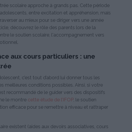
entrée scolaire approche à grands pas. Cette période
adolescents, entre excitation et appréhension, mais
 traverser au mieux pour se diriger vers une année
ticle, découvrez le rôle des parents lors de la
 entre le soutien scolaire, l'accompagnement vers
otionnel.
ce aux cours particuliers : une
trée
dolescent, c’est tout d’abord lui donner tous les
es meilleures conditions possibles. Ainsi, si votre
l est recommandé de le guider vers des dispositifs
mme le montre
cette étude de l’IFOP
, le soutien
on efficace pour se remettre à niveau et rattraper
aire existent (aides aux devoirs associatives, cours