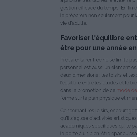
à prioriser ses tâches, à éviter la 
gestion efficace du temps. En fi
le préparera non seulement pour la
vie d'adulte.
Favoriser l'équilibre ent
être pour une année en
Préparer la rentrée ne se limite p
personnel est aussi un élément es
deux dimensions : les loisirs et l’ex
l’équilibre entre les études et le b
dans la promotion de ce
mode de v
forme sur le plan physique et ment
Concernant les loisirs, encouragez
qu'il s'agisse d'activités artistiq
académiques spécifiques qui le pa
la porte à un bien-être épanouissa