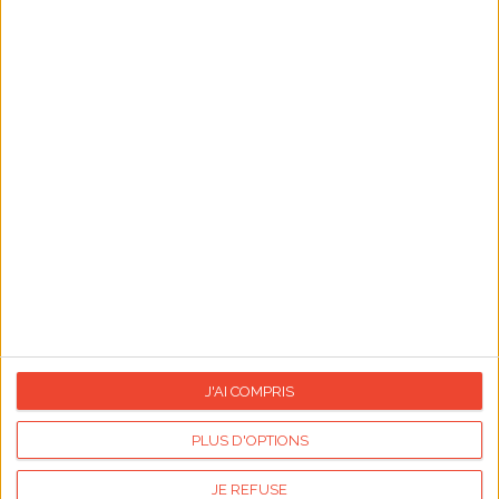
Journée internationale de la jeunesse
15/08/2026
Assomption
23/08/2026
Sainte Rose
25/08/2026
Al Mawlid
26/08/2026
Journée mondiale du chien
Fin du mois d'août
Retour de vacances
Le calendrier des fêtes
J'AI COMPRIS
PLUS D'OPTIONS
JE REFUSE