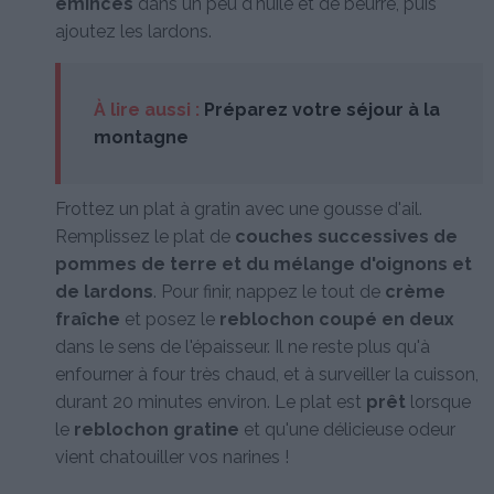
émincés
dans un peu d'huile et de beurre, puis
ajoutez les lardons.
À lire aussi :
Préparez votre séjour à la
montagne
Frottez un plat à gratin avec une gousse d'ail.
Remplissez le plat de
couches successives de
pommes de terre et du mélange d'oignons et
de lardons
. Pour finir, nappez le tout de
crème
fraîche
et posez le
reblochon coupé en deux
dans le sens de l'épaisseur. Il ne reste plus qu'à
enfourner à four très chaud, et à surveiller la cuisson,
durant 20 minutes environ. Le plat est
prêt
lorsque
le
reblochon gratine
et qu'une délicieuse odeur
vient chatouiller vos narines !