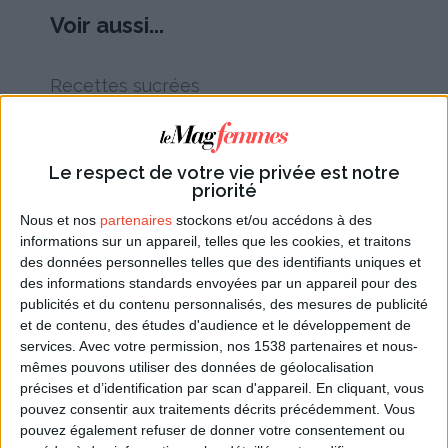
Voir aussi...
Recettes sucrées
Recette de crème au chocolat
Le respect de votre vie privée est notre
Recette du tiramisu
priorité
Recette du gâteau de famille
Nous et nos
partenaires
stockons et/ou accédons à des
informations sur un appareil, telles que les cookies, et traitons
Recette du pain perdu
des données personnelles telles que des identifiants uniques et
Recette de crêpes
des informations standards envoyées par un appareil pour des
publicités et du contenu personnalisés, des mesures de publicité
Recette de beignets
et de contenu, des études d'audience et le développement de
services.
Avec votre permission, nos 1538 partenaires et nous-
Recette de muffin tout chocolat
mêmes pouvons utiliser des données de géolocalisation
précises et d’identification par scan d'appareil. En cliquant, vous
Cartes Dromadaire
pouvez consentir aux traitements décrits précédemment. Vous
pouvez également refuser de donner votre consentement ou