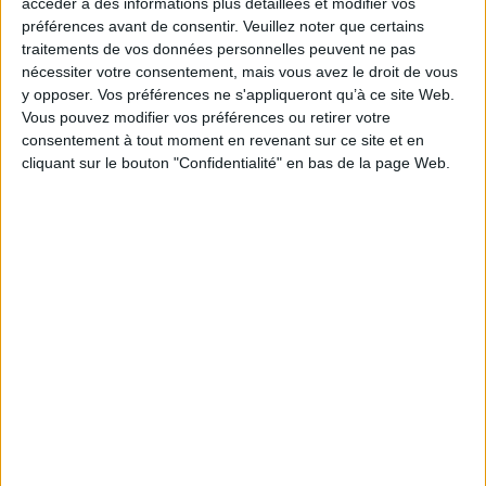
accéder à des informations plus détaillées et modifier vos
Cartes virtuelles Gastronomie
préférences avant de consentir.
Veuillez noter que certains
traitements de vos données personnelles peuvent ne pas
Cartes Ski et sports d'hiver
nécessiter votre consentement, mais vous avez le droit de vous
Cartes virtuelles Gastronomie
y opposer. Vos préférences ne s'appliqueront qu’à ce site Web.
Vous pouvez modifier vos préférences ou retirer votre
Invitations à un repas
consentement à tout moment en revenant sur ce site et en
cliquant sur le bouton "Confidentialité" en bas de la page Web.
Chocolats à offrir
Article édité le 17/12
PARTAGER SUR
Twitter
Facebook
LinkedIn
Pinterest
WhatsApp
Mail
🖨imprimer
Vous aimerez aussi + d'articles sur
LE