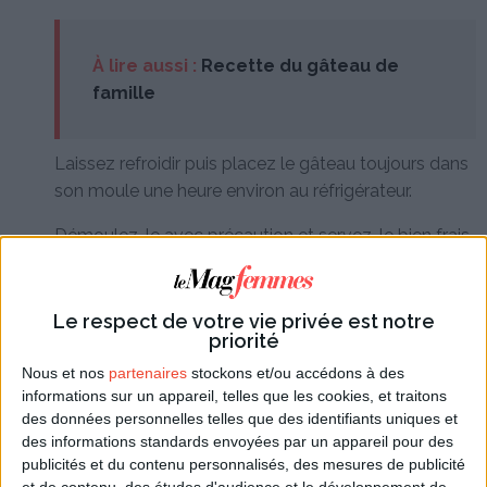
À lire aussi :
Recette du gâteau de
famille
Laissez refroidir puis placez le gâteau toujours dans
son moule une heure environ au réfrigérateur.
Démoulez-le avec précaution et servez-le bien frais,
nature ou accompagné d'un coulis de fruits ou d'une
bonne
confiture maison
.
Le respect de votre vie privée est notre
priorité
Variantes
Nous et nos
partenaires
stockons et/ou accédons à des
Pour varier les plaisirs lorsque vous avez l'habitude
informations sur un appareil, telles que les cookies, et traitons
des données personnelles telles que des identifiants uniques et
de réaliser ce gâteau, vous pouvez incorporer à la
des informations standards envoyées par un appareil pour des
pâte de l'extrait d'amande amère à la place des
publicités et du contenu personnalisés, des mesures de publicité
zestes de citron. Il est possible également de
et de contenu, des études d'audience et le développement de