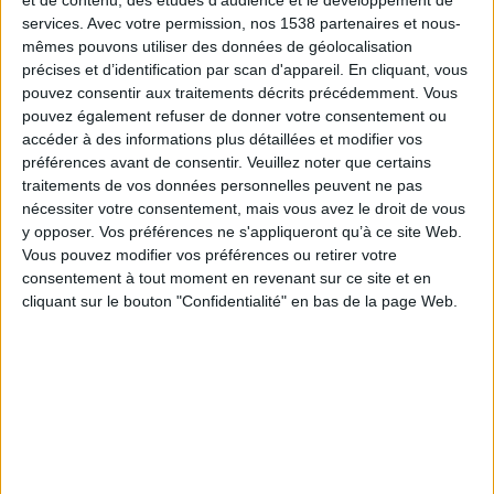
concasser des biscuits secs (selon votre goût,
services.
Avec votre permission, nos 1538 partenaires et nous-
speculoos ou petit-beurre) dont vous tapisserez le
mêmes pouvons utiliser des données de géolocalisation
précises et d’identification par scan d'appareil. En cliquant, vous
fond du moule.
pouvez consentir aux traitements décrits précédemment. Vous
pouvez également refuser de donner votre consentement ou
Voir aussi...
accéder à des informations plus détaillées et modifier vos
préférences avant de consentir.
Veuillez noter que certains
traitements de vos données personnelles peuvent ne pas
Recettes sucrées
nécessiter votre consentement, mais vous avez le droit de vous
y opposer. Vos préférences ne s'appliqueront qu’à ce site Web.
Vous pouvez modifier vos préférences ou retirer votre
Recette de charlotte aux fraises
consentement à tout moment en revenant sur ce site et en
cliquant sur le bouton "Confidentialité" en bas de la page Web.
Recette de crème au chocolat
Recette du roulé à la confiture
Recette du gâteau de famille
Recette du tiramisu au café
Recette du pain perdu