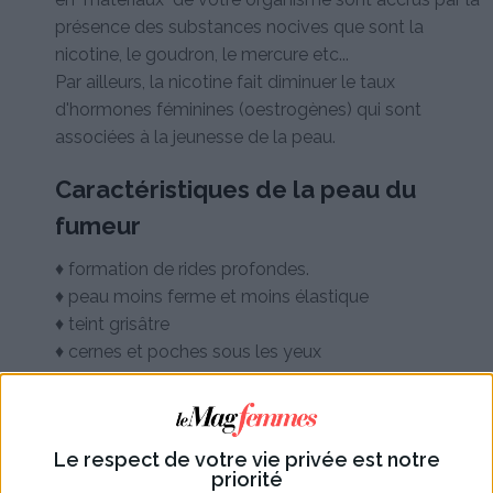
présence des substances nocives que sont la
nicotine, le goudron, le mercure etc...
Par ailleurs, la nicotine fait diminuer le taux
d'hormones féminines (oestrogènes) qui sont
associées à la jeunesse de la peau.
Caractéristiques de la peau du
fumeur
♦ formation de rides profondes.
♦ peau moins ferme et moins élastique
♦ teint grisâtre
♦ cernes et poches sous les yeux
À lire aussi :
Masque express bonne
mine
Le respect de votre vie privée est notre
priorité