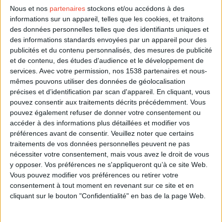
Nous et nos
partenaires
stockons et/ou accédons à des
informations sur un appareil, telles que les cookies, et traitons
A quel âge arrêter de fumer ?
des données personnelles telles que des identifiants uniques et
des informations standards envoyées par un appareil pour des
A tout âge il sera bénéfique pour votre peau de
publicités et du contenu personnalisés, des mesures de publicité
cesser de fumer. Certes, les rides déjà installées sont
et de contenu, des études d'audience et le développement de
permanentes, mais dès que vous aurez cessé de
services.
Avec votre permission, nos 1538 partenaires et nous-
fumer, l'aspect grisâtre de votre teint s'envolera.
mêmes pouvons utiliser des données de géolocalisation
Moins sèche, votre peau sera visiblement plus belle.
précises et d’identification par scan d'appareil. En cliquant, vous
pouvez consentir aux traitements décrits précédemment. Vous
pouvez également refuser de donner votre consentement ou
accéder à des informations plus détaillées et modifier vos
préférences avant de consentir.
Veuillez noter que certains
traitements de vos données personnelles peuvent ne pas
nécessiter votre consentement, mais vous avez le droit de vous
y opposer. Vos préférences ne s'appliqueront qu’à ce site Web.
Vous pouvez modifier vos préférences ou retirer votre
consentement à tout moment en revenant sur ce site et en
cliquant sur le bouton "Confidentialité" en bas de la page Web.