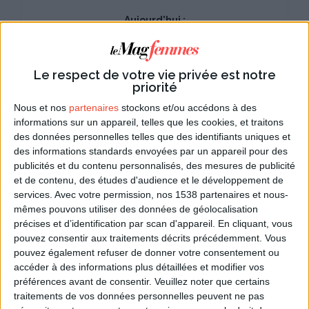
Aujourd'hui :
Du 01/08 au 31/08/2026
Prénoms du mois d'août
Le respect de votre vie privée est notre
Du 01/08 au 31/08/2026
priorité
Jardiner en août
Nous et nos
partenaires
stockons et/ou accédons à des
01/08/2026
informations sur un appareil, telles que les cookies, et traitons
Fête nationale suisse
des données personnelles telles que des identifiants uniques et
des informations standards envoyées par un appareil pour des
du 01/08 au 07/08/2026
publicités et du contenu personnalisés, des mesures de publicité
Semaine de l'allaitement maternel
et de contenu, des études d'audience et le développement de
08/08/2026
services.
Avec votre permission, nos 1538 partenaires et nous-
Journée internationale des chats
mêmes pouvons utiliser des données de géolocalisation
précises et d’identification par scan d'appareil. En cliquant, vous
09/08/2026
pouvez consentir aux traitements décrits précédemment. Vous
Saint Amour
pouvez également refuser de donner votre consentement ou
12/08/2026
accéder à des informations plus détaillées et modifier vos
Journée internationale de la jeunesse
préférences avant de consentir.
Veuillez noter que certains
traitements de vos données personnelles peuvent ne pas
15/08/2026