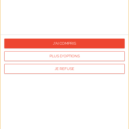
Publicité
Articles les plus lus
J'AI COMPRIS
PLUS D'OPTIONS
JE REFUSE
carte
La grande tendance des chaussettes
Sauces légère
personnalisées : quand nos pieds racontent
une histoire !