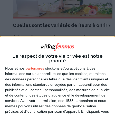
Quelles sont les variétés de fleurs à offrir ?
Offrir des fleurs en cadeau est une pratique courante
et agréable. Cependant, il est essentiel de choisir les
bonnes variétés de
fleurs fête des mères
car
Le respect de votre vie privée est notre
chacune possède ses propres caractéristiques et
priorité
significations. Par exemple, les pivoines sont des
Nous et nos
partenaires
stockons et/ou accédons à des
fleurs idéales pour la fête des mères. Elles
informations sur un appareil, telles que les cookies, et traitons
symbolisent la beauté, l'amour et la générosité. Leur
des données personnelles telles que des identifiants uniques et
délicatesse et leur parfum en font un choix
des informations standards envoyées par un appareil pour des
charmant pour exprimer votre affection envers votre
publicités et du contenu personnalisés, des mesures de publicité
mère.
et de contenu, des études d'audience et le développement de
services.
Avec votre permission, nos 1538 partenaires et nous-
En plus des pivoines, vous pouvez ajouter d'autres
mêmes pouvons utiliser des données de géolocalisation
précises et d’identification par scan d'appareil. En cliquant, vous
fleurs à votre bouquet. Les roses rouges, par