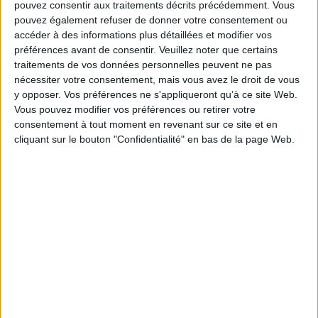
pouvez consentir aux traitements décrits précédemment. Vous
exemple, symbolisent l'amour et la passion, tandis
pouvez également refuser de donner votre consentement ou
que les roses blanches évoquent la pureté et la
accéder à des informations plus détaillées et modifier vos
tendresse. Les roses jaunes apportent joie et vitalité.
préférences avant de consentir.
Veuillez noter que certains
Les lys et les hortensias sont également des options
traitements de vos données personnelles peuvent ne pas
intéressantes, symbolisant respectivement la
nécessiter votre consentement, mais vous avez le droit de vous
y opposer. Vos préférences ne s'appliqueront qu’à ce site Web.
douceur et la protection. En choisissant des fleurs
Vous pouvez modifier vos préférences ou retirer votre
qui correspondent à la personnalité et aux
consentement à tout moment en revenant sur ce site et en
préférences de votre mère, vous lui offrez un cadeau
cliquant sur le bouton "Confidentialité" en bas de la page Web.
significatif qui saura la toucher en profondeur.
Comment s’y prendre pour offrir des fleurs
comme cadeau à sa mère ?
Pour offrir un bouquet de fleurs comme cadeau,
vous avez deux options. La première consiste à
rechercher les fleurs, à constituer le bouquet et à
aller l'offrir soi-même à sa mère. La deuxième est
plus simple et permet de faire livrer les fleurs