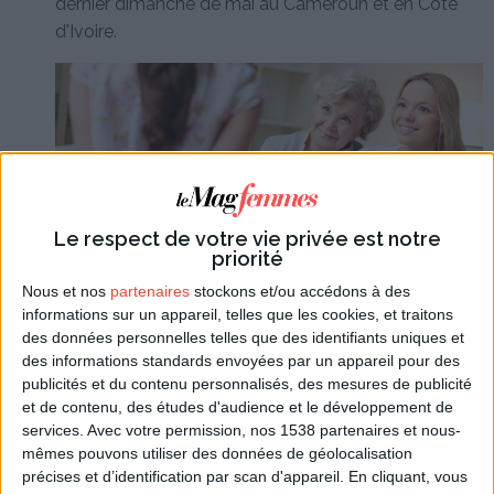
dernier dimanche de mai au Cameroun et en Cote
d'Ivoire.
Le respect de votre vie privée est notre
priorité
Nous et nos
partenaires
stockons et/ou accédons à des
informations sur un appareil, telles que les cookies, et traitons
des données personnelles telles que des identifiants uniques et
des informations standards envoyées par un appareil pour des
Dans les (nombreux) pays où les mamans sont
publicités et du contenu personnalisés, des mesures de publicité
fêtées le
deuxième dimanche de mai
, cette
et de contenu, des études d'audience et le développement de
services.
Avec votre permission, nos 1538 partenaires et nous-
tradition vient des États-Unis. En effet en 1906, une
mêmes pouvons utiliser des données de géolocalisation
jeune américaine, Anna Jarvis, ayant perdu sa mère
précises et d’identification par scan d'appareil. En cliquant, vous
le deuxième dimanche du mois de mai, obtint du