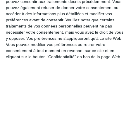
pouvez consentir aux traitements décrits précédemment. Vous
clergé de son État, la Virginie, qu'il célèbre une
pouvez également refuser de donner votre consentement ou
messe en l'honneur des mères chaque année à cette
accéder à des informations plus détaillées et modifier vos
préférences avant de consentir.
Veuillez noter que certains
date symbolique. Cette coutume s'étendit ensuite
traitements de vos données personnelles peuvent ne pas
aux États-Unis tout entiers, puis à d'autres pays
nécessiter votre consentement, mais vous avez le droit de vous
comme le
Canada
, la
Belgique
, l'
Allemagne
, la
y opposer. Vos préférences ne s'appliqueront qu’à ce site Web.
Suisse
, l'
Italie
, le Danemark, la Finlande, la Turquie,
Vous pouvez modifier vos préférences ou retirer votre
l'Australie, le Brésil, la Colombie, ou encore l'Afrique
consentement à tout moment en revenant sur ce site et en
cliquant sur le bouton "Confidentialité" en bas de la page Web.
du Sud...
À lire aussi :
écrire un acrostiche avec
le prénom de Maman
Enfin, certains pays de tradition catholique ont choisi
le premier dimanche de mai pour fêter les mamans
en référence au mois de Marie. C'est le cas de
l'
Espagne
, du Portugal, de la Hongrie.