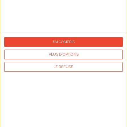
Publicité
Articles les plus lus
J'AI COMPRIS
PLUS D'OPTIONS
JE REFUSE
Sauces légères pour légumes croquants
Tout savoir sur (
tent