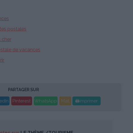
nces
tes postales
s cher
postale de vacances
ir
PARTAGER SUR
edIn
Pinterest
WhatsApp
Mail
🖨imprimer
icles sur
LE THÈME /TOURISME