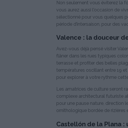
Non seulement vous éviterez la for
vous aurez aussi l'occasion de vi
sélectionné pour vous quelques pé
période d’intersaison, pour des v
Valence : la douceur de
Avez-vous déjà pensé visiter Valen
flâner dans les rues typiques colo
terrasse et profiter des belles pl
températures oscillant entre 19 et 
pour explorer à votre rythme cette
Les amatrices de culture seront ra
complexe architectural futuriste ab
pour une pause nature, direction le
ornithologique bordée de rizières
Castellón de la Plana :