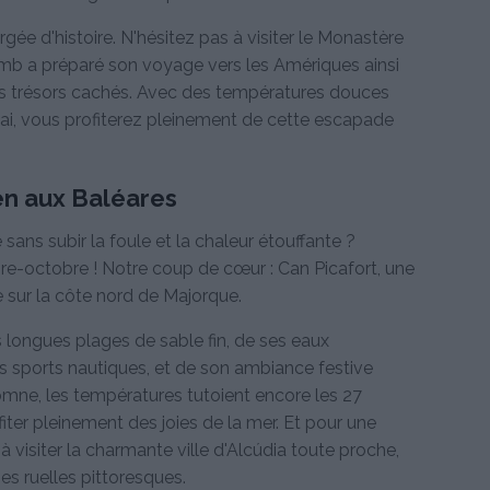
gée d'histoire. N'hésitez pas à visiter le Monastère
mb a préparé son voyage vers les Amériques ainsi
es trésors cachés. Avec des températures douces
ai, vous profiterez pleinement de cette escapade
ien aux Baléares
sans subir la foule et la chaleur étouffante ?
re-octobre ! Notre coup de cœur : Can Picafort, une
 sur la côte nord de Majorque.
ongues plages de sable fin, de ses eaux
les sports nautiques, et de son ambiance festive
ne, les températures tutoient encore les 27
ter pleinement des joies de la mer. Et pour une
à visiter la charmante ville d'Alcúdia toute proche,
s ruelles pittoresques.