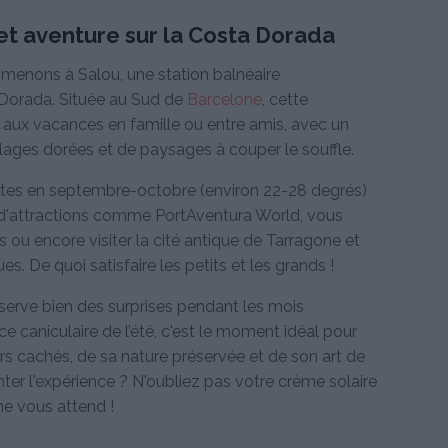
 et aventure sur la Costa Dorada
mmenons à Salou, une station balnéaire
 Dorada. Située au Sud de
Barcelone
, cette
 aux vacances en famille ou entre amis, avec un
lages dorées et de paysages à couper le souffle.
tes en septembre-octobre (environ 22-28 degrés)
d'attractions comme PortAventura World, vous
s ou encore visiter la cité antique de Tarragone et
s. De quoi satisfaire les petits et les grands !
éserve bien des surprises pendant les mois
nce caniculaire de l’été, c'est le moment idéal pour
ors cachés, de sa nature préservée et de son art de
 tenter l'expérience ? N'oubliez pas votre crème solaire
ne vous attend !