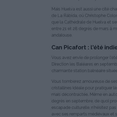
Mais Huelva est aussi une cité char
de La Rábida, où Christophe Colo
que la Cathédrale de Huelva et s
entre 21 et 28 degrés de mars à m
andalouse.
Can Picafort : l'été ind
Vous avez envie de prolonger l'été 
Direction les Baléares en septemb
charmante station balnéaire située
Vous tomberez amoureuse de ses l
cristallines idéale pour pratiquer 
mais décontractée. Même en autom
degrés en septembre, de quoi profi
escapade culturelle, n'hésitez pas 
avec ses remparts médiévaux et se