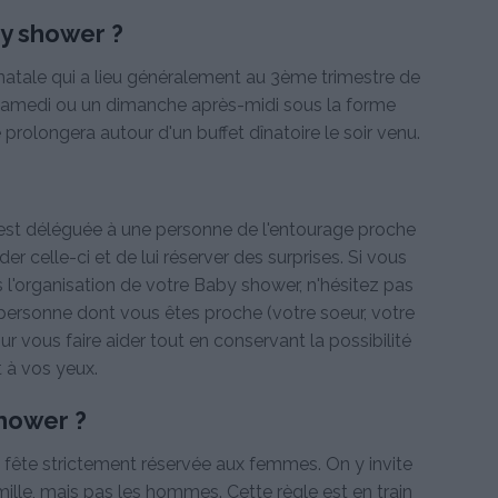
y shower ?
atale qui a lieu généralement au 3ème trimestre de
n samedi ou un dimanche après-midi sous la forme
prolongera autour d'un buffet dînatoire le soir venu.
n est déléguée à une personne de l'entourage proche
r celle-ci et de lui réserver des surprises. Si vous
 l'organisation de votre Baby shower, n'hésitez pas
personne dont vous êtes proche (votre soeur, votre
r vous faire aider tout en conservant la possibilité
 à vos yeux.
shower ?
fête strictement réservée aux femmes. On y invite
ille, mais pas les hommes. Cette règle est en train