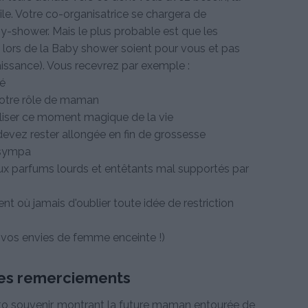
utile. Votre co-organisatrice se chargera de
y-shower. Mais le plus probable est que les
lors de la Baby shower soient pour vous et pas
aissance). Vous recevrez par exemple :
té
 votre rôle de maman
liser ce moment magique de la vie
 devez rester allongée en fin de grossesse
 sympa
s aux parfums lourds et entêtants mal supportés par
nt où jamais d'oublier toute idée de restriction
à vos envies de femme enceinte !)
les remerciements
to souvenir, montrant la future maman entourée de