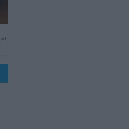
Sauces légères pour légumes croquants
Tout savoir sur (
tent