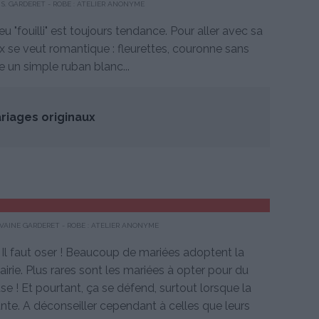
S. GARDERET - ROBE : ATELIER ANONYME
 "fouilli" est toujours tendance. Pour aller avec sa
x se veut romantique : fleurettes, couronne sans
 un simple ruban blanc...
riages originaux
VAINE GARDERET - ROBE : ATELIER ANONYME
 Il faut oser ! Beaucoup de mariées adoptent la
airie. Plus rares sont les mariées à opter pour du
se ! Et pourtant, ça se défend, surtout lorsque la
ante. A déconseiller cependant à celles que leurs