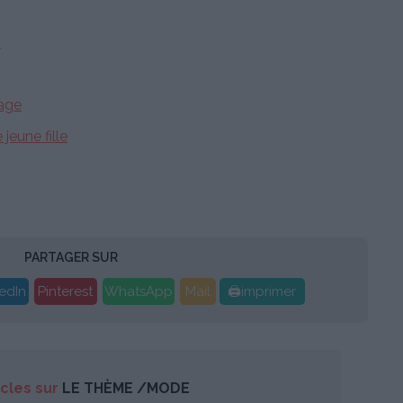
!
iage
jeune fille
PARTAGER SUR
edIn
Pinterest
WhatsApp
Mail
🖨imprimer
icles sur
LE THÈME /MODE