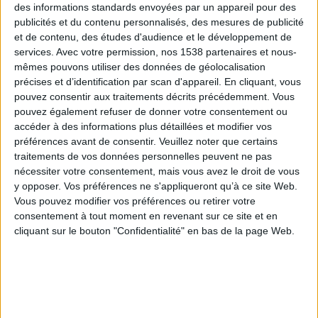
des informations standards envoyées par un appareil pour des
publicités et du contenu personnalisés, des mesures de publicité
L’hydratation, une étape essentielle
et de contenu, des études d'audience et le développement de
services.
Avec votre permission, nos 1538 partenaires et nous-
Que votre nourrisson ait une peau plus ou moins
mêmes pouvons utiliser des données de géolocalisation
fragile, ne négligez pas l’hydratation de votre enfant.
précises et d’identification par scan d'appareil. En cliquant, vous
En effet, une peau hydratée est non seulement plus
pouvez consentir aux traitements décrits précédemment. Vous
douce mais également mieux protégée contre les
pouvez également refuser de donner votre consentement ou
agressions extérieures. Privilégiez donc l’hydratation
accéder à des informations plus détaillées et modifier vos
préférences avant de consentir.
Veuillez noter que certains
de votre bébé lors de sa toilette à l’aide d’un lait pour
traitements de vos données personnelles peuvent ne pas
le corps adapté à la fragilité de la peau d’un
nécessiter votre consentement, mais vous avez le droit de vous
nouveau-né.
y opposer. Vos préférences ne s'appliqueront qu’à ce site Web.
Vous pouvez modifier vos préférences ou retirer votre
La toilette, ce moment privilégié à avoir avec votre
consentement à tout moment en revenant sur ce site et en
enfant n’est pas à négliger. Armés de produits
cliquant sur le bouton "Confidentialité" en bas de la page Web.
dermatologiques, de bonnes conditions et de
beaucoup d’amour et de bienveillance, vous êtes
désormais parés.