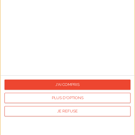
08/08/2026
Journée internationale des chats
09/08/2026
Saint Amour
12/08/2026
Journée internationale de la jeunesse
15/08/2026
Assomption
23/08/2026
Sainte Rose
J'AI COMPRIS
25/08/2026
Al Mawlid
PLUS D'OPTIONS
26/08/2026
Journée mondiale du chien
JE REFUSE
Fin du mois d'août
Retour de vacances