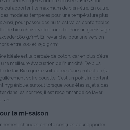
les couettes légères ont été pensées. Elles sont
s qui apportent le maximum de bien-être. En outre,
c des modèles tempérés pour une température plus
er. Ainsi, pour passer des nuits estivales confortables
illé de bien choisir votre couette. Pour un garnissage
 excéder 180 g/m². En revanche, pour une version
mpris entre 200 et 250 g/m².
ère idéale est la percale de coton, car en plus d’être
e une meilleure évacuation de l’humidité. De plus,
 de l’air. Bien qu’elle soit dotée d’une protection (la
régulièrement votre couette. C’est un point important
 hygiénique, surtout lorsque vous êtes sujet à des
rester dans les normes, il est recommandé de laver
ar an.
ur la mi-saison
nnement chaudes ont été conçues pour apporter