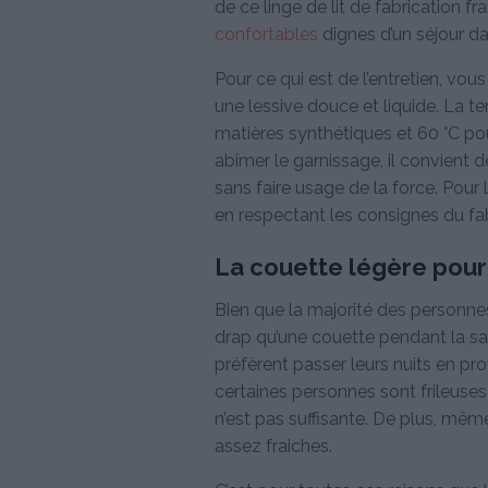
de ce linge de lit de fabrication 
confortables
dignes d’un séjour d
Pour ce qui est de l’entretien, v
une lessive douce et liquide. La t
matières synthétiques et 60 °C pour
abîmer le garnissage, il convient de
sans faire usage de la force. Pour 
en respectant les consignes du fab
La couette légère pour 
Bien que la majorité des personne
drap qu’une couette pendant la sais
préfèrent passer leurs nuits en profi
certaines personnes sont frileuses
n’est pas suffisante. De plus, même 
assez fraiches.