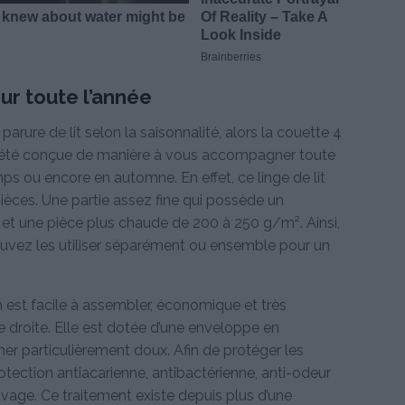
ur toute l’année
rure de lit selon la saisonnalité, alors la couette 4
 a été conçue de manière à vous accompagner toute
emps ou encore en automne. En effet, ce linge de lit
èces. Une partie assez fine qui possède un
t une pièce plus chaude de 200 à 250 g/m². Ainsi,
ouvez les utiliser séparément ou ensemble pour un
 est facile à assembler, économique et très
e droite. Elle est dotée d’une enveloppe en
er particulièrement doux. Afin de protéger les
protection antiacarienne, antibactérienne, anti-odeur
avage. Ce traitement existe depuis plus d’une