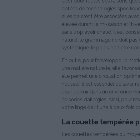
C’est pour toutes ces raisons que 
dotées de technologies spécifique
elles peuvent être associées ave
élevée durant la mi-saison et l’hiv
sans trop avoir chaud, il est conse
naturel, le grammage ne doit pas
synthétique, le poids doit être co
En outre, pour l’enveloppe, la mati
une matière naturelle, elle favoris
elle permet une circulation optimale
housse), il est essentiel de laver 
pour dormir dans un environnement
épisodes d’allergies. Ainsi, pour 
votre linge de lit une à deux fois p
La couette tempérée po
Les couettes tempérées ou moye