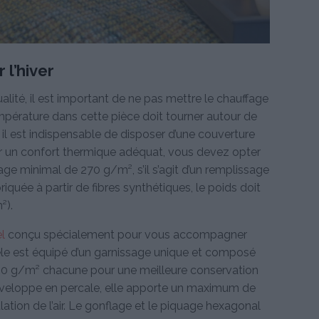
l’hiver
alité, il est important de ne pas mettre le chauffage
pérature dans cette pièce doit tourner autour de
, il est indispensable de disposer d’une couverture
r un confort thermique adéquat, vous devez opter
 minimal de 270 g/m², s’il s’agit d’un remplissage
briquée à partir de fibres synthétiques, le poids doit
²).
l
conçu spécialement pour vous accompagner
èle est équipé d’un garnissage unique et composé
50 g/m² chacune pour une meilleure conservation
nveloppe en percale, elle apporte un maximum de
lation de l’air. Le gonflage et le piquage hexagonal