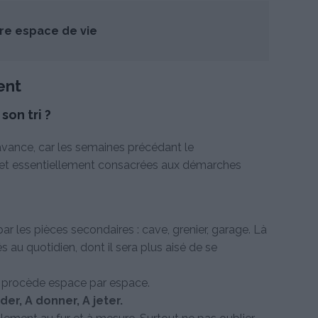
re espace de vie
ent
son tri ?
l'avance, car les semaines précédant le
t essentiellement consacrées aux démarches
r les pièces secondaires : cave, grenier, garage. Là
s au quotidien, dont il sera plus aisé de se
on procède espace par espace.
der, A donner, A jeter.