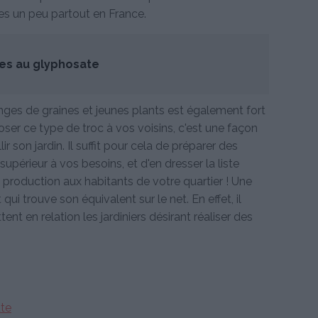
es un peu partout en France.
ves au glyphosate
anges de graines et jeunes plants est également fort
oser ce type de troc à vos voisins, c'est une façon
 son jardin. Il suffit pour cela de préparer des
périeur à vos besoins, et d'en dresser la liste
e production aux habitants de votre quartier ! Une
t qui trouve son équivalent sur le net. En effet, il
ent en relation les jardiniers désirant réaliser des
ate