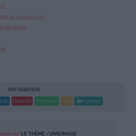
.fr
ines-et-plantes.com
les débutants
nage
PARTAGER SUR
edIn
Pinterest
WhatsApp
Mail
🖨imprimer
icles sur
LE THÈME /JARDINAGE