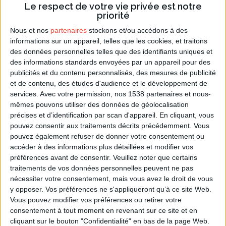
Le respect de votre vie privée est notre
000 déportés. C'est finalement le
8 mai 1945
que
priorité
prendra fin la seconde guerre mondiale en Europe.
Nous et nos
partenaires
stockons et/ou accédons à des
Pour approfondir ce sujet, nous vous proposons de
informations sur un appareil, telles que les cookies, et traitons
des données personnelles telles que des identifiants uniques et
visiter le site éducatif réalisé par les ministères de
des informations standards envoyées par un appareil pour des
l'éducation nationale et de la recherche
consacré à
publicités et du contenu personnalisés, des mesures de publicité
Charles de Gaulle
.
et de contenu, des études d'audience et le développement de
services.
Avec votre permission, nos 1538 partenaires et nous-
Voir aussi...
mêmes pouvons utiliser des données de géolocalisation
précises et d’identification par scan d'appareil. En cliquant, vous
pouvez consentir aux traitements décrits précédemment. Vous
Sur Lemagfemmes.com
pouvez également refuser de donner votre consentement ou
accéder à des informations plus détaillées et modifier vos
Journée de l'Europe
préférences avant de consentir.
Veuillez noter que certains
traitements de vos données personnelles peuvent ne pas
Article Commémoration du 8 mai 1945
nécessiter votre consentement, mais vous avez le droit de vous
Tous les articles Historiques
y opposer. Vos préférences ne s'appliqueront qu’à ce site Web.
Vous pouvez modifier vos préférences ou retirer votre
Article D-Day, Normandy Day
consentement à tout moment en revenant sur ce site et en
cliquant sur le bouton "Confidentialité" en bas de la page Web.
Article Histoire de la carte postale de vacances