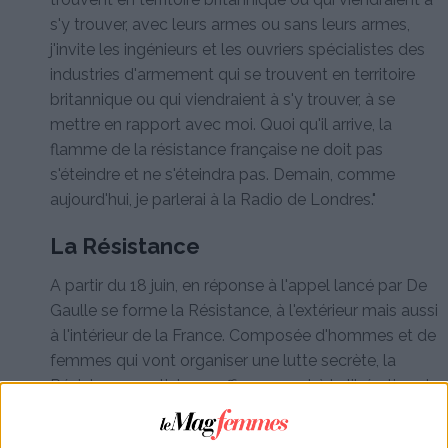
s'y trouver, avec leurs armes ou sans leurs armes,
j'invite les ingénieurs et les ouvriers spécialistes des
industries d'armement qui se trouvent en territoire
britannique ou qui viendraient à s'y trouver, à se
mettre en rapport avec moi. Quoi qu'il arrive, la
flamme de la résistance française ne doit pas
s'éteindre et ne s'éteindra pas. Demain, comme
aujourd'hui, je parlerai à la Radio de Londres."
La Résistance
A partir du 18 juin, en réponse à l'appel lancé par De
Gaulle se forme la Résistance, à l'extérieur mais aussi
à l'intérieur de la France. Composée d'hommes et de
femmes qui vont organiser une lutte secrète, la
Résistance participera efficacement à la libération de
la France, non sans sacrifice. En effet, 30 000
résistants seront fusillés au cours de la guerre, et 60