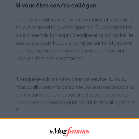
Si vous êtes son/sa collègue
"J'adore travailler avec toi au quotidien et je tenais à
te le dire en cette journée spéciale. Tu as démontré
plus d'une fois ton esprit d'équipe et ta solidarité. Je
sais que je peux toujours compter sur toi et j'espère
que tu peux dire la même chose me concernant.
Joyeuse fête des secrétaires."
"Lorsque je suis arrivé(e) dans ce service, tu as su
m'accueillir comme personne. Je te remercie pour ta
bienveillance et ton ouverture d'esprit. Ce sont les
personnes comme toi qui rendent le travail agréable
!"
À lire aussi :
Textes pour un départ en