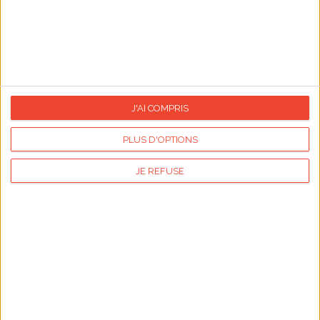
s
Sauces légères pour légumes croquants
Tout savoir sur 
ntent
J'AI COMPRIS
PLUS D'OPTIONS
Calendrier des fêtes
JE REFUSE
Aujourd'hui :
Du 01/08 au 31/08/2026
Prénoms du mois d'août
Du 01/08 au 31/08/2026
Jardiner en août
01/08/2026