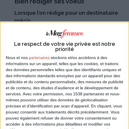
Bien rédiger ses voeux
Lorsque l’on rédige pour un destinataire
précis
Lorsque l’on rédige ses vœux, il vaut mieux garder à
l’esprit que le destinataire n’est pas seulement une
Le respect de votre vie privée est notre
personne préoccupée par son travail mais est avant
priorité
tout une personne sensible. Même si vous ignorez
Nous et nos
partenaires
stockons et/ou accédons à des
tout de sa vie affective, il sera plus agréable de
ne
informations sur un appareil, telles que les cookies, et traitons
pas axer votre formule de voeux uniquement
des données personnelles telles que des identifiants uniques et
des informations standards envoyées par un appareil pour des
sur des aspects professionnels
.
publicités et du contenu personnalisés, des mesures de publicité
et de contenu, des études d'audience et le développement de
services.
Avec votre permission, nos 1538 partenaires et nous-
mêmes pouvons utiliser des données de géolocalisation
précises et d’identification par scan d'appareil. En cliquant, vous
pouvez consentir aux traitements décrits précédemment. Vous
pouvez également refuser de donner votre consentement ou
accéder à des informations plus détaillées et modifier vos