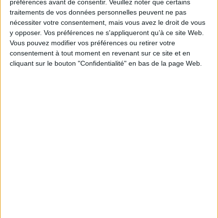
préférences avant de consentir.
Veuillez noter que certains
Il est intéressant également de réfléchir aux
traitements de vos données personnelles peuvent ne pas
spécificités de chaque destinataire. Selon l’âge de la
nécessiter votre consentement, mais vous avez le droit de vous
personne il sera plus ou moins opportun d’aborder
y opposer. Vos préférences ne s'appliqueront qu’à ce site Web.
Vous pouvez modifier vos préférences ou retirer votre
dans ses souhaits la question de la santé. Les jeunes
consentement à tout moment en revenant sur ce site et en
gens ne se soucient généralement pas de cette
cliquant sur le bouton "Confidentialité" en bas de la page Web.
question, tandis que les seniors la considèrent bien
au contraire comme capitale.
Vos souhaits iront,
dans la mesure du possible, dans le sens des
aspirations du destinataire
. Par exemple, à un
jeune homme ou une jeune femme plein(e) d’avenir
on souhaitera le succès dans ses projets, la réussite
dans ce qu’il/elle entreprend. A des personnes ayant
déjà acquis une certaine maturité, on souhaitera la
plénitude et l’épanouissement.
“
vos souhaits doivent
aller dans le sens des