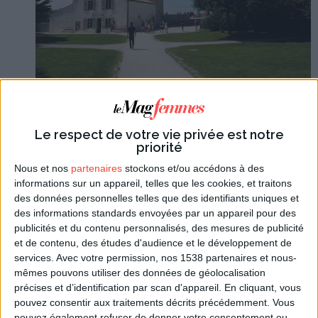
CRÉDIT PHOTO : CAROLE CRÉA.
Tout autour du phare, un parc de deux hectares
Le respect de votre vie privée est notre
planté de beaux arbres vous offrira une promenade
priorité
ombragée. Vous trouverez à proximité un lieu de
Nous et nos
partenaires
stockons et/ou accédons à des
pique-nique, à moins que vous ne préfériez ouvrir
informations sur un appareil, telles que les cookies, et traitons
votre panier gourmand sur la plage.
des données personnelles telles que des identifiants uniques et
des informations standards envoyées par un appareil pour des
publicités et du contenu personnalisés, des mesures de publicité
et de contenu, des études d'audience et le développement de
services.
Avec votre permission, nos 1538 partenaires et nous-
mêmes pouvons utiliser des données de géolocalisation
précises et d’identification par scan d'appareil. En cliquant, vous
pouvez consentir aux traitements décrits précédemment. Vous
pouvez également refuser de donner votre consentement ou