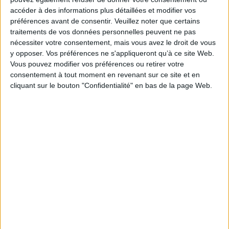
accéder à des informations plus détaillées et modifier vos
préférences avant de consentir.
Veuillez noter que certains
traitements de vos données personnelles peuvent ne pas
nécessiter votre consentement, mais vous avez le droit de vous
y opposer. Vos préférences ne s'appliqueront qu’à ce site Web.
Vous pouvez modifier vos préférences ou retirer votre
consentement à tout moment en revenant sur ce site et en
cliquant sur le bouton "Confidentialité" en bas de la page Web.
CRÉDIT PHOTO : CAROLE CRÉA.
Plage du phare des Baleines
Près du phare des Baleines se trouve une très jolie
plage où vous aurez plaisir à admirer la mer et à
vous baigner. N'oubliez pas votre maillot de bain et
crème solaire avant de partir !
Pique-nique gourmand et régional
Pour vous sentir vraiment en vacances, agrémentez
votre pique-nique avec des saveurs locales. La