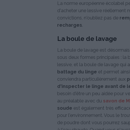
La norme européenne écolabel pe
d'acheter une lessive réellement m
convictions, n'oubliez pas de
remp
recharges
.
La boule de lavage
La boule de lavage est désormais 
sous deux formes principales : l
lessive, et la boule de lavage qui 
battage du linge
et permet ainsi 
conviendra particulièrement aux
p
d'inspecter le linge avant de l
besoin d'être un peu aidée pour ven
au préalable avec du
savon de M
soude
est également très efficace
pour l'environnement. Vous le tr
de poudre dont vous pourrez saupo
à l'eau chaude. Quand vous n'avez