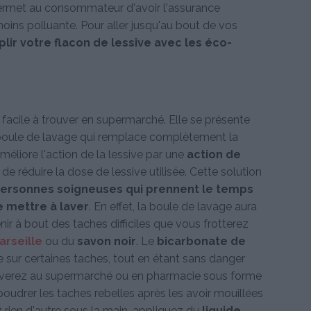
rmet au consommateur d'avoir l'assurance
oins polluante. Pour aller jusqu'au bout de vos
lir votre flacon de lessive avec les éco-
facile à trouver en supermarché. Elle se présente
a boule de lavage qui remplace complètement la
améliore l'action de la lessive par une
action de
de réduire la dose de lessive utilisée. Cette solution
ersonnes soigneuses qui prennent le temps
e mettre à laver
. En effet, la boule de lavage aura
ir à bout des taches difficiles que vous frotterez
arseille
ou du
savon noir
. Le
bicarbonate de
 sur certaines taches, tout en étant sans danger
ouverez au supermarché ou en pharmacie sous forme
udrer les taches rebelles après les avoir mouillées
 rien d'autre sous la main, appliquez du
liquide