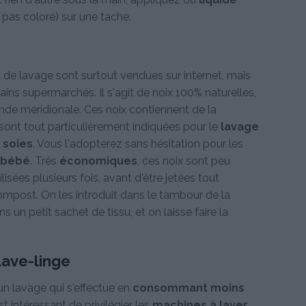
t pas coloré) sur une tache.
de lavage sont surtout vendues sur internet, mais
ins supermarchés. Il s'agit de noix 100% naturelles,
’Inde méridionale. Ces noix contiennent de la
t sont tout particulièrement indiquées pour le
lavage
t soies
. Vous l'adopterez sans hésitation pour les
e bébé
. Très
économiques
, ces noix sont peu
lisées plusieurs fois, avant d'être jetées tout
mpost. On les introduit dans le tambour de la
 un petit sachet de tissu, et on laisse faire la
lave-linge
un lavage qui s'effectue en
consommant moins
 est intéressant de privilégier les
machines à laver