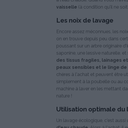
vaisselle
(à condition qu'il ne soi
Les noix de lavage
Encore assez méconnues, les noix 
on en trouve depuis peu dans certa
poussant sur un arbre originaire d
saponine, une lessive naturelle, e
des tissus fragiles, lainages e
peaux sensibles et le linge d
chères à l'achat et peuvent être uti
simplement à la poubelle ou au co
machine à laver en les mettant dans
nature !
Utilisation optimale du 
Un lavage écologique, c'est aussi 
d'eau chaude
. Alors à l'achat, il