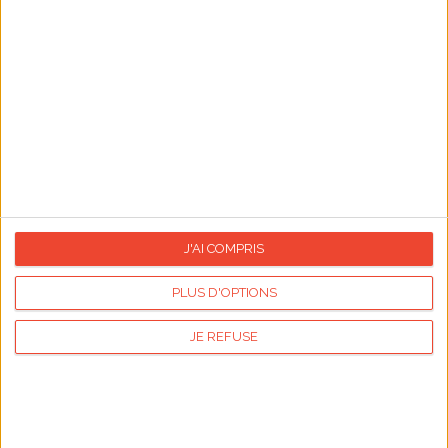
Al Mawlid
26/08/2026
Journée mondiale du chien
Fin du mois d'août
Retour de vacances
Le calendrier des fêtes
J'AI COMPRIS
PLUS D'OPTIONS
Le signe Astro
JE REFUSE
Entre le 23 juillet et le 22 août, nous célébrons
l'
anniversaire
des natifs du signe du Lion. Ce signe
est marqué par l'influence solaire. Découvrez le