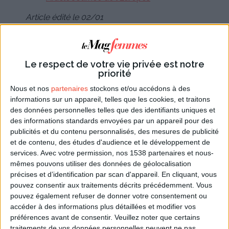
Article édité le 02/01
PARTAGER SUR
Le respect de votre vie privée est notre
Twitter
Facebook
LinkedIn
Pinterest
WhatsApp
priorité
Mail
🖨imprimer
Nous et nos
partenaires
stockons et/ou accédons à des
informations sur un appareil, telles que les cookies, et traitons
des données personnelles telles que des identifiants uniques et
des informations standards envoyées par un appareil pour des
publicités et du contenu personnalisés, des mesures de publicité
Vous aimerez aussi + d'articles sur
LE
et de contenu, des études d'audience et le développement de
services.
Avec votre permission, nos 1538 partenaires et nous-
THÈME /JOURNEES INTERNATIONALES
mêmes pouvons utiliser des données de géolocalisation
précises et d’identification par scan d'appareil. En cliquant, vous
pouvez consentir aux traitements décrits précédemment. Vous
pouvez également refuser de donner votre consentement ou
accéder à des informations plus détaillées et modifier vos
préférences avant de consentir.
Veuillez noter que certains
Donnez votre avis sur cet article :
traitements de vos données personnelles peuvent ne pas