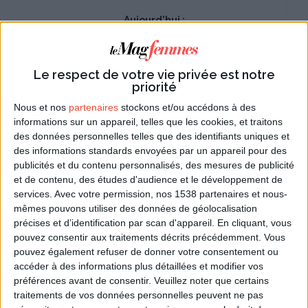
Aujourd'hui :
Du 01/08 au 31/08/2026
Prénoms du mois d'août
Le respect de votre vie privée est notre
Du 01/08 au 31/08/2026
priorité
Jardiner en août
Nous et nos
partenaires
stockons et/ou accédons à des
01/08/2026
informations sur un appareil, telles que les cookies, et traitons
Fête nationale suisse
des données personnelles telles que des identifiants uniques et
des informations standards envoyées par un appareil pour des
du 01/08 au 07/08/2026
publicités et du contenu personnalisés, des mesures de publicité
Semaine de l'allaitement maternel
et de contenu, des études d'audience et le développement de
08/08/2026
services.
Avec votre permission, nos 1538 partenaires et nous-
Journée internationale des chats
mêmes pouvons utiliser des données de géolocalisation
précises et d’identification par scan d'appareil. En cliquant, vous
09/08/2026
pouvez consentir aux traitements décrits précédemment. Vous
Saint Amour
pouvez également refuser de donner votre consentement ou
12/08/2026
accéder à des informations plus détaillées et modifier vos
Journée internationale de la jeunesse
préférences avant de consentir.
Veuillez noter que certains
traitements de vos données personnelles peuvent ne pas
15/08/2026