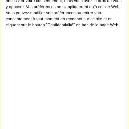
nécessiter votre consentement, mais vous avez le droit de vous
Assomption
y opposer. Vos préférences ne s'appliqueront qu’à ce site Web.
23/08/2026
Vous pouvez modifier vos préférences ou retirer votre
Sainte Rose
consentement à tout moment en revenant sur ce site et en
cliquant sur le bouton "Confidentialité" en bas de la page Web.
25/08/2026
Al Mawlid
26/08/2026
Journée mondiale du chien
Fin du mois d'août
Retour de vacances
Le calendrier des fêtes
Le signe Astro