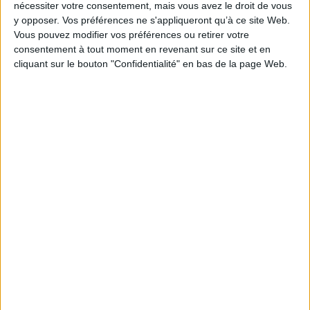
nécessiter votre consentement, mais vous avez le droit de vous
stressante : beaucoup d'entre nous ont du mal à
y opposer. Vos préférences ne s'appliqueront qu’à ce site Web.
savoir qui ils sont. Nous nous posons d’innombrables
Vous pouvez modifier vos préférences ou retirer votre
questions sur notre identité et comment celle-ci
consentement à tout moment en revenant sur ce site et en
peut affecter notre vie, notre futur et nos décisions.
cliquant sur le bouton "Confidentialité" en bas de la page Web.
Si les tests de personnalité permettent de trouver
des réponses à nos questions, l’astrologie est tout
autant une solution. Elle nous offre une interprétation
approfondie de notre personnalité, notamment
grâce à l’étude des signes astrologiques. Simple et
efficace, l’astrologie aide dans la recherche de soi-
même.
Vers un horoscope vraiment
personnalisé
Longtemps, l’horoscope s’est résumé à douze
paragraphes identiques pour des millions de
lecteurs. Or deux personnes nées sous le même