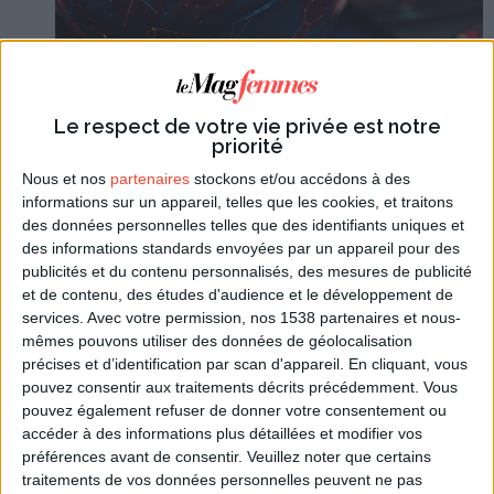
Le respect de votre vie privée est notre
priorité
Nous et nos
partenaires
stockons et/ou accédons à des
informations sur un appareil, telles que les cookies, et traitons
des données personnelles telles que des identifiants uniques et
des informations standards envoyées par un appareil pour des
publicités et du contenu personnalisés, des mesures de publicité
et de contenu, des études d'audience et le développement de
services.
Avec votre permission, nos 1538 partenaires et nous-
mêmes pouvons utiliser des données de géolocalisation
PHOTO PAR NASTYA DULHIIER SUR UNSPLASH
précises et d’identification par scan d'appareil. En cliquant, vous
pouvez consentir aux traitements décrits précédemment. Vous
Un moyen de trouver son identité
pouvez également refuser de donner votre consentement ou
accéder à des informations plus détaillées et modifier vos
La recherche de soi est non seulement commune
préférences avant de consentir.
Veuillez noter que certains
chez les jeunes, mais elle est particulièrement
traitements de vos données personnelles peuvent ne pas