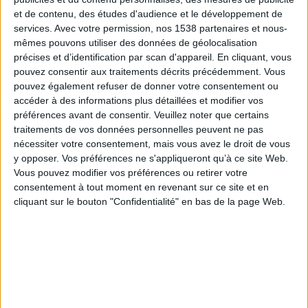
qui lui valut le Prix Nobel de Chimie en 1911.
et de contenu, des études d'audience et le développement de
services.
Avec votre permission, nos 1538 partenaires et nous-
Marie Laurencin : peintre figuratif, célèbre pour ses
mêmes pouvons utiliser des données de géolocalisation
aquarelles aux teintes pâles et à l'ambiance irréelle.
précises et d’identification par scan d'appareil. En cliquant, vous
Mary Poppins, personnage né dans l'imagination de
pouvez consentir aux traitements décrits précédemment. Vous
l'écrivain Pamela Lyndon Travers et qu'un film
pouvez également refuser de donner votre consentement ou
immortalisa en 1964. Sous les traits de Julie
accéder à des informations plus détaillées et modifier vos
préférences avant de consentir.
Veuillez noter que certains
Andrews, Mary Poppins est une nounou
traitements de vos données personnelles peuvent ne pas
remarquable par ses méthodes et ses pouvoirs
nécessiter votre consentement, mais vous avez le droit de vous
magiques...
y opposer. Vos préférences ne s'appliqueront qu’à ce site Web.
Parmi les Marie les plus célèbres, il y eut des reines
Vous pouvez modifier vos préférences ou retirer votre
(Mary Stuart, reine d'Ecosse au destin tragique, Marie
consentement à tout moment en revenant sur ce site et en
cliquant sur le bouton "Confidentialité" en bas de la page Web.
de Médicis, épouse de Henri IV, reine de France et
mère de Louis XIII...), mais aussi des artistes (Mary
Shelley, auteur de l'effrayant roman "Frankenstein",
Marie d'Agoult qui fut la muse du compositeur et
pianiste Franz Liszt...).