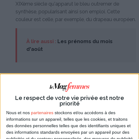
XIXème siècle qu'apparut le bleu outremer de
synthèse, popularisant ainsi son emploi. Cette
couleur est celle, par exemple, du drapeau européen.
À lire aussi :
Les prénoms du mois
d'août
Un prénom porté par des femmes
célèbres
Le respect de votre vie privée est notre
De nombreuses personnalités existantes ou
priorité
imaginaires portent le prénom de Marie. En voici
Nous et nos
partenaires
stockons et/ou accédons à des
quelques unes parmi les plus célèbres :
informations sur un appareil, telles que les cookies, et traitons
Marie Curie : d'origine polonaise et naturalisée
des données personnelles telles que des identifiants uniques et
française, elle est à l'origine, avec son mari Pierre
des informations standards envoyées par un appareil pour des
Curie, de la découverte du radium et du polonium
publicités et du contenu personnalisés, des mesures de publicité