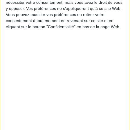
nécessiter votre consentement, mais vous avez le droit de vous
Cartes papier Déménagement et crémaillère
y opposer. Vos préférences ne s'appliqueront qu’à ce site Web.
Vous pouvez modifier vos préférences ou retirer votre
Toutes les Cartes virtuelles Invitations
consentement à tout moment en revenant sur ce site et en
cliquant sur le bouton "Confidentialité" en bas de la page Web.
Toutes les Cartes papier Invitations
Article édité le 31/05
PARTAGER SUR
Twitter
Facebook
LinkedIn
Pinterest
WhatsApp
Mail
🖨imprimer
Vous aimerez aussi + d'articles sur
LE
THÈME /MAISON