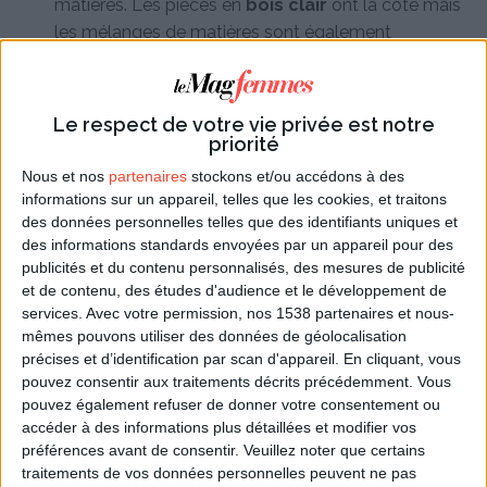
matières. Les pièces en
bois clair
ont la côte mais
les mélanges de matières sont également
plébiscités. On retrouve ainsi un mariage de bois clair
à de la
céramique blanche
, qui elle-même peut
être associée à des couleurs sobres laquées comme
Le respect de votre vie privée est notre
le noir, le bleu canard, le vert clair, le violet, le bleu
priorité
clair, le taupe ou encore l'anthracite.
Nous et nos
partenaires
stockons et/ou accédons à des
informations sur un appareil, telles que les cookies, et traitons
Pour les parties métalliques, comme le robinet, le
des données personnelles telles que des identifiants uniques et
métal argenté reste la grande tendance mais on les
des informations standards envoyées par un appareil pour des
découvre également en noir mat sur certains
publicités et du contenu personnalisés, des mesures de publicité
et de contenu, des études d'audience et le développement de
modèles.
services.
Avec votre permission, nos 1538 partenaires et nous-
mêmes pouvons utiliser des données de géolocalisation
Voir aussi...
précises et d’identification par scan d'appareil. En cliquant, vous
pouvez consentir aux traitements décrits précédemment. Vous
Optimisez votre lieu de vie
pouvez également refuser de donner votre consentement ou
accéder à des informations plus détaillées et modifier vos
Pour annoncer votre déménagement
préférences avant de consentir.
Veuillez noter que certains
traitements de vos données personnelles peuvent ne pas
Cartes virtuelles Déménagement et crémaillère