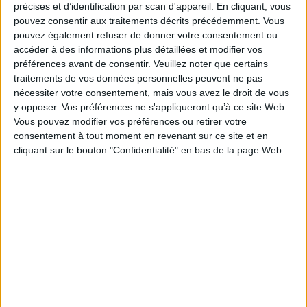
précises et d’identification par scan d'appareil. En cliquant, vous
pouvez consentir aux traitements décrits précédemment. Vous
Il y a un site qui a été crée à l'occasion :
pouvez également refuser de donner votre consentement ou
accéder à des informations plus détaillées et modifier vos
www.woldtelevisionday.tv
préférences avant de consentir.
Veuillez noter que certains
Bien à vous :)
traitements de vos données personnelles peuvent ne pas
nécessiter votre consentement, mais vous avez le droit de vous
AnneLaure
y opposer. Vos préférences ne s'appliqueront qu’à ce site Web.
Vous pouvez modifier vos préférences ou retirer votre
Posté le :
14/12 09:12:14 -
Par :
AnneLaure Dreyfus
consentement à tout moment en revenant sur ce site et en
cliquant sur le bouton "Confidentialité" en bas de la page Web.
Ben non, je n'oublierai jamais cette date là mémorable
hein
Bisous
A+
Syl
Posté le :
18/11 15:11:22 -
Par :