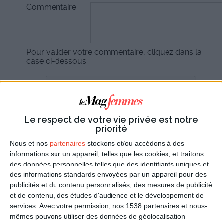
Commentaire
Pour valider votre commentaire, cliquez dans la
case ci-dessous :
Le respect de votre vie privée est notre
priorité
Nous et nos
partenaires
stockons et/ou accédons à des
informations sur un appareil, telles que les cookies, et traitons
des données personnelles telles que des identifiants uniques et
Commentaires sur cet article :
4
des informations standards envoyées par un appareil pour des
commentaires
publicités et du contenu personnalisés, des mesures de publicité
et de contenu, des études d'audience et le développement de
le site....
services.
Avec votre permission, nos 1538 partenaires et nous-
mêmes pouvons utiliser des données de géolocalisation
Bonjour,