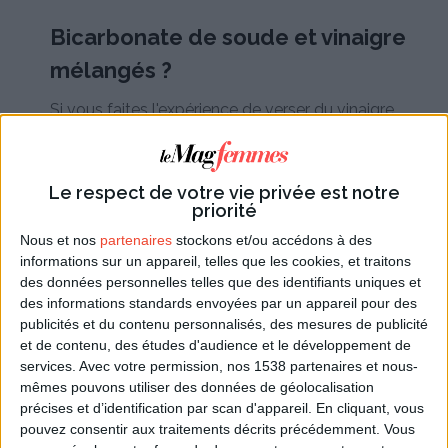
Bicarbonate de soude et vinaigre
mélangés ?
Si vous faites l'expérience de verser du vinaigre
blanc sur du bicarbonate de soude, vous observerez
une effervescence immédiate. Cette effervescence
peut être recherchée dans certains cas, par exemple
Le respect de votre vie privée est notre
pour enlever une tache sur un tissu, ou encore pour
priorité
déboucher un évier (on verse le bicarbonate de
Nous et nos
partenaires
stockons et/ou accédons à des
soude, puis un verre de vinaigre, puis de l'eau
informations sur un appareil, telles que les cookies, et traitons
des données personnelles telles que des identifiants uniques et
chaude). Mais les deux produits ne doivent jamais
des informations standards envoyées par un appareil pour des
être mis en présence dans un récipient fermé, sinon
publicités et du contenu personnalisés, des mesures de publicité
une explosion se produira. Il ne faut donc
jamais
et de contenu, des études d'audience et le développement de
préparer à l'avance dans une bouteille fermée un
services.
Avec votre permission, nos 1538 partenaires et nous-
mélange de bicarbonate de soude et de vinaigre
mêmes pouvons utiliser des données de géolocalisation
blanc.
précises et d’identification par scan d'appareil. En cliquant, vous
pouvez consentir aux traitements décrits précédemment. Vous