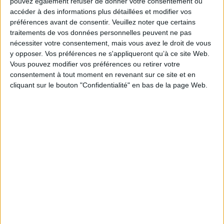
pouvez également refuser de donner votre consentement ou
Le bon chiffon qui change tout !
accéder à des informations plus détaillées et modifier vos
préférences avant de consentir.
Veuillez noter que certains
Pour utiliser le moins de produit nettoyant possible
traitements de vos données personnelles peuvent ne pas
tout en ayant des résultats impeccables, optez pour
nécessiter votre consentement, mais vous avez le droit de vous
un chiffon optimal. Le bon chiffon est un
y opposer. Vos préférences ne s'appliqueront qu’à ce site Web.
investissement de base à ne pas négliger. Il doit,
Vous pouvez modifier vos préférences ou retirer votre
dans la durée :
consentement à tout moment en revenant sur ce site et en
cliquant sur le bouton "Confidentialité" en bas de la page Web.
ne pas pelucher ni se détériorer sous l'action
mécanique qu'il subira lors des nettoyages
résister aux lavages
respecter les surfaces sans occasionner de
micro-rayures tout en ayant une action
nettoyante
Au jardin aussi, ils se rendront utiles
!